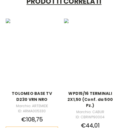
PRODOTTI CORRELATI
TOLOMEO BASE TV
WPD15/16 TERMINALI
D230 VRN NRO
2X1,50 (Conf. da 500
Pz.)
Marchio: ARTEMIDE
ID: ARMA005330
Marchio: CABUR
ID: CBRWP90004
€108,75
€44,01