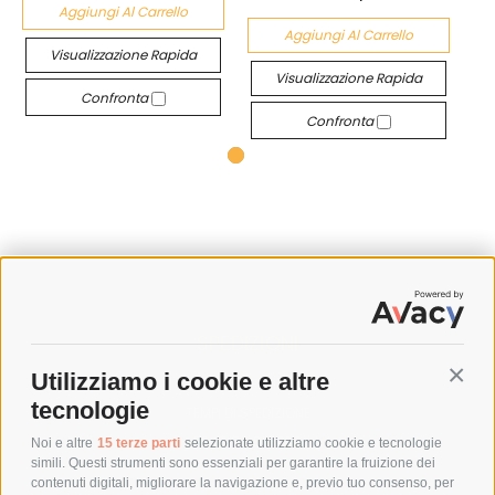
Aggiungi Al Carrello
Aggiungi Al Carrello
Visualizzazione Rapida
Visualizzazione Rapida
Confronta
Confronta
SPEDIZIONI
Utilizziamo i cookie e altre
Conti
COSTI DI SPEDIZIONE
tecnologie
TEMPI DI SPEDIZIONE
POLITICA DI RESO
Noi e altre
15 terze parti
selezionate utilizziamo cookie e tecnologie
simili. Questi strumenti sono essenziali per garantire la fruizione dei
contenuti digitali, migliorare la navigazione e, previo tuo consenso, per