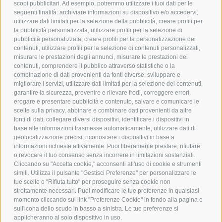
scopi pubblicitari. Ad esempio, potremmo utilizzare i tuoi dati per le
POLICY
seguenti finalità: archiviare informazioni su dispositivo e/o accedervi,
utilizzare dati limitati per la selezione della pubblicità, creare profili per
PRIVACY POLICY
la pubblicità personalizzata, utilizzare profili per la selezione di
pubblicità personalizzata, creare profili per la personalizzazione dei
COOKIE POLICY
contenuti, utilizzare profili per la selezione di contenuti personalizzati,
PAGAMENTI SICURI
misurare le prestazioni degli annunci, misurare le prestazioni dei
contenuti, comprendere il pubblico attraverso statistiche o la
combinazione di dati provenienti da fonti diverse, sviluppare e
migliorare i servizi, utilizzare dati limitati per la selezione dei contenuti,
AZIENDA
garantire la sicurezza, prevenire e rilevare frodi, correggere errori,
erogare e presentare pubblicità e contenuto, salvare e comunicare le
CHI SIAMO
scelte sulla privacy, abbinare e combinare dati provenienti da altre
fonti di dati, collegare diversi dispositivi, identificare i dispositivi in
MARCHI TRATTATI
base alle informazioni trasmesse automaticamente, utilizzare dati di
CONDOMINI
geolocalizzazione precisi, riconoscere i dispositivi in base a
informazioni richieste attivamente. Puoi liberamente prestare, rifiutare
o revocare il tuo consenso senza incorrere in limitazioni sostanziali.
Cliccando su "Accetta cookie," acconsenti all'uso di cookie e strumenti
simili. Utilizza il pulsante "Gestisci Preferenze" per personalizzare le
tue scelte o "Rifiuta tutto" per proseguire senza cookie non
Bonifico
strettamente necessari. Puoi modificare le tue preferenze in qualsiasi
Bancario
momento cliccando sul link "Preferenze Cookie" in fondo alla pagina o
sull'icona dello scudo in basso a sinistra. Le tue preferenze si
applicheranno al solo dispositivo in uso.