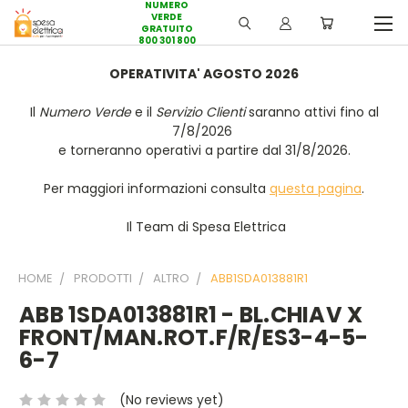
NUMERO
VERDE
GRATUITO
800 301 800
OPERATIVITA' AGOSTO 2026
Il
Numero Verde
e il
Servizio Clienti
saranno attivi fino al
7/8/2026
e torneranno operativi a partire dal 31/8/2026.
Per maggiori informazioni consulta
questa pagina
.
Il Team di Spesa Elettrica
HOME
PRODOTTI
ALTRO
ABB1SDA013881R1
ABB 1SDA013881R1 - BL.CHIAV X
FRONT/MAN.ROT.F/R/ES3-4-5-
6-7
(No reviews yet)