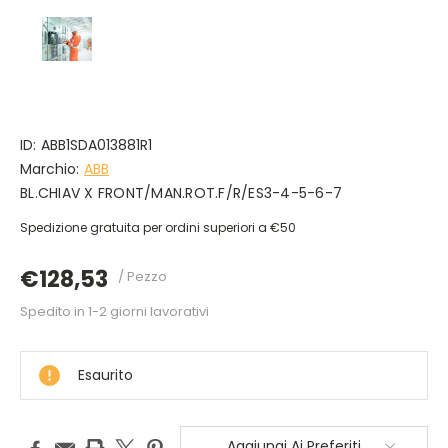
ID:
ABB1SDA013881R1
Marchio:
ABB
BL.CHIAV X FRONT/MAN.ROT.F/R/ES3-4-5-6-7
Spedizione gratuita per ordini superiori a €50
€128,53
/ Pezzo
Spedito in 1-2 giorni lavorativi
DISPONIBILE
Esaurito
Aggiungi Ai Preferiti