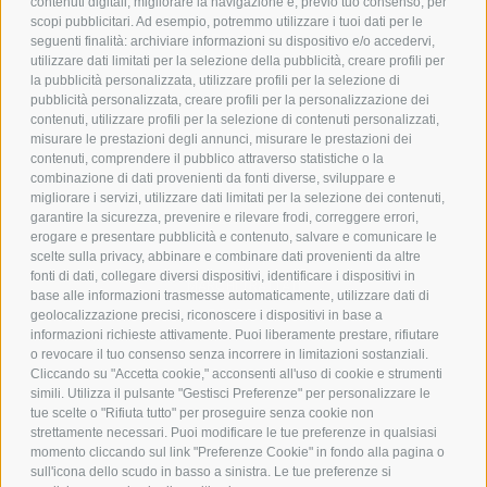
contenuti digitali, migliorare la navigazione e, previo tuo consenso, per
scopi pubblicitari. Ad esempio, potremmo utilizzare i tuoi dati per le
POLICY
seguenti finalità: archiviare informazioni su dispositivo e/o accedervi,
utilizzare dati limitati per la selezione della pubblicità, creare profili per
PRIVACY POLICY
la pubblicità personalizzata, utilizzare profili per la selezione di
pubblicità personalizzata, creare profili per la personalizzazione dei
COOKIE POLICY
contenuti, utilizzare profili per la selezione di contenuti personalizzati,
PAGAMENTI SICURI
misurare le prestazioni degli annunci, misurare le prestazioni dei
contenuti, comprendere il pubblico attraverso statistiche o la
combinazione di dati provenienti da fonti diverse, sviluppare e
migliorare i servizi, utilizzare dati limitati per la selezione dei contenuti,
AZIENDA
garantire la sicurezza, prevenire e rilevare frodi, correggere errori,
erogare e presentare pubblicità e contenuto, salvare e comunicare le
CHI SIAMO
scelte sulla privacy, abbinare e combinare dati provenienti da altre
fonti di dati, collegare diversi dispositivi, identificare i dispositivi in
MARCHI TRATTATI
base alle informazioni trasmesse automaticamente, utilizzare dati di
CONDOMINI
geolocalizzazione precisi, riconoscere i dispositivi in base a
informazioni richieste attivamente. Puoi liberamente prestare, rifiutare
o revocare il tuo consenso senza incorrere in limitazioni sostanziali.
Cliccando su "Accetta cookie," acconsenti all'uso di cookie e strumenti
simili. Utilizza il pulsante "Gestisci Preferenze" per personalizzare le
tue scelte o "Rifiuta tutto" per proseguire senza cookie non
Bonifico
strettamente necessari. Puoi modificare le tue preferenze in qualsiasi
Bancario
momento cliccando sul link "Preferenze Cookie" in fondo alla pagina o
sull'icona dello scudo in basso a sinistra. Le tue preferenze si