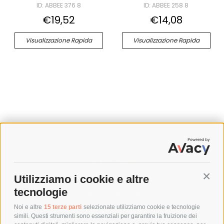
ID: ABBEE 376 8
ID: ABBEE 258 8
€19,52
€14,08
Visualizzazione Rapida
Visualizzazione Rapida
SPEDIZIONI
Utilizziamo i cookie e altre
Conti
COSTI DI SPEDIZIONE
tecnologie
TEMPI DI SPEDIZIONE
POLITICA DI RESO
Noi e altre
15 terze parti
selezionate utilizziamo cookie e tecnologie
simili. Questi strumenti sono essenziali per garantire la fruizione dei