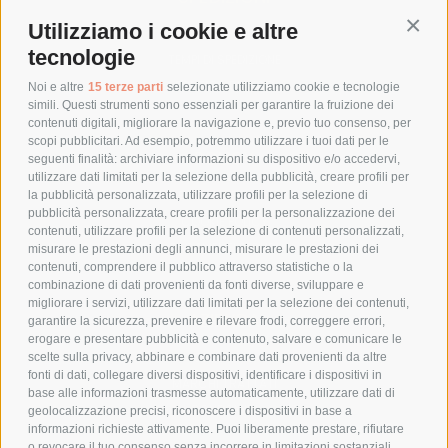
Utilizziamo i cookie e altre
Conti
COSTI DI SPEDIZIONE
tecnologie
TEMPI DI SPEDIZIONE
POLITICA DI RESO
Noi e altre
15 terze parti
selezionate utilizziamo cookie e tecnologie
simili. Questi strumenti sono essenziali per garantire la fruizione dei
contenuti digitali, migliorare la navigazione e, previo tuo consenso, per
scopi pubblicitari. Ad esempio, potremmo utilizzare i tuoi dati per le
POLICY
seguenti finalità: archiviare informazioni su dispositivo e/o accedervi,
utilizzare dati limitati per la selezione della pubblicità, creare profili per
PRIVACY POLICY
la pubblicità personalizzata, utilizzare profili per la selezione di
pubblicità personalizzata, creare profili per la personalizzazione dei
COOKIE POLICY
contenuti, utilizzare profili per la selezione di contenuti personalizzati,
PAGAMENTI SICURI
misurare le prestazioni degli annunci, misurare le prestazioni dei
contenuti, comprendere il pubblico attraverso statistiche o la
combinazione di dati provenienti da fonti diverse, sviluppare e
migliorare i servizi, utilizzare dati limitati per la selezione dei contenuti,
AZIENDA
garantire la sicurezza, prevenire e rilevare frodi, correggere errori,
erogare e presentare pubblicità e contenuto, salvare e comunicare le
CHI SIAMO
scelte sulla privacy, abbinare e combinare dati provenienti da altre
fonti di dati, collegare diversi dispositivi, identificare i dispositivi in
MARCHI TRATTATI
base alle informazioni trasmesse automaticamente, utilizzare dati di
CONDOMINI
geolocalizzazione precisi, riconoscere i dispositivi in base a
informazioni richieste attivamente. Puoi liberamente prestare, rifiutare
o revocare il tuo consenso senza incorrere in limitazioni sostanziali.