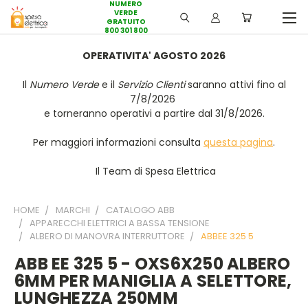
NUMERO
VERDE
GRATUITO
800 301 800
OPERATIVITA' AGOSTO 2026
Il
Numero Verde
e il
Servizio Clienti
saranno attivi fino al
7/8/2026
e torneranno operativi a partire dal 31/8/2026.
Per maggiori informazioni consulta
questa pagina
.
Il Team di Spesa Elettrica
HOME
MARCHI
CATALOGO ABB
APPARECCHI ELETTRICI A BASSA TENSIONE
ALBERO DI MANOVRA INTERRUTTORE
ABBEE 325 5
ABB EE 325 5 - OXS6X250 ALBERO
6MM PER MANIGLIA A SELETTORE,
LUNGHEZZA 250MM