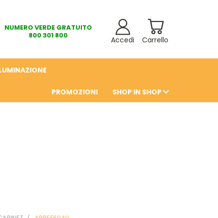
NUMERO VERDE GRATUITO
800 301 800
Accedi
Carrello
LLUMINAZIONE
PROMOZIONI
SHOP IN SHOP
6
CABINET
ABBEF6040