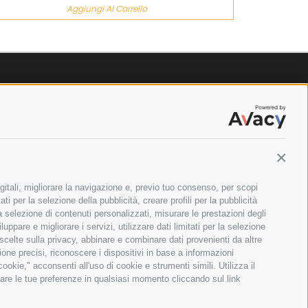
Aggiungi Al Carrello
Contin
gitali, migliorare la navigazione e, previo tuo consenso, per scopi
ti per la selezione della pubblicità, creare profili per la pubblicità
 la selezione di contenuti personalizzati, misurare le prestazioni degli
ppare e migliorare i servizi, utilizzare dati limitati per la selezione
 scelte sulla privacy, abbinare e combinare dati provenienti da altre
zione precisi, riconoscere i dispositivi in base a informazioni
okie," acconsenti all'uso di cookie e strumenti simili. Utilizza il
are le tue preferenze in qualsiasi momento cliccando sul link
ILANO - PARTITA IVA E CODICE FISCALE: 08699710961
greeing to the collection of data as described in our
Privacy