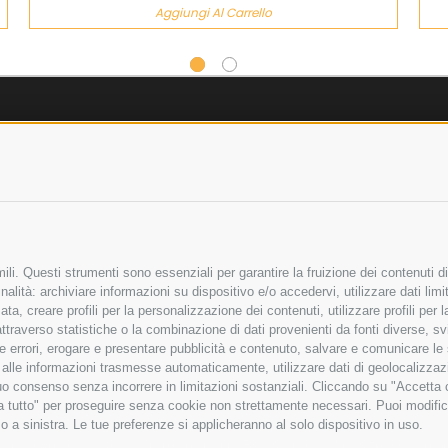
Aggiungi Al Carrello
AZIENDA
OLICY
CHI SIAMO
LICY
MARCHI TRATTATI
 SICURI
CONDOMINI
li. Questi strumenti sono essenziali per garantire la fruizione dei contenuti di
alità: archiviare informazioni su dispositivo e/o accedervi, utilizzare dati limita
zata, creare profili per la personalizzazione dei contenuti, utilizzare profili per
raverso statistiche o la combinazione di dati provenienti da fonti diverse, svilu
Bonifico
Bancario
ere errori, erogare e presentare pubblicità e contenuto, salvare e comunicare le
base alle informazioni trasmesse automaticamente, utilizzare dati di geolocalizza
tuo consenso senza incorrere in limitazioni sostanziali. Cliccando su "Accetta co
ta tutto" per proseguire senza cookie non strettamente necessari. Puoi modific
ITA LIMITATA - VIALE MILANOFIORI, STRADA 4 - PALAZZO A5 20057, ASSAGO M
o a sinistra. Le tue preferenze si applicheranno al solo dispositivo in uso.
to improve your shopping experience.
By using our website, you're a