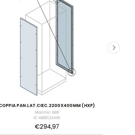
COPPIA PAN.LAT.CIEC.2200X400MM (HXP)
N.2 T
Marchio: ABB
ID: ABBEL2240K
€294,97