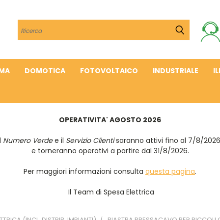
Cerca
IMA
DOMOTICA
FOTOVOLTAICO
INDUSTRIALE
I
OPERATIVITA' AGOSTO 2026
Il
Numero Verde
e il
Servizio Clienti
saranno attivi fino al 7/8/202
e torneranno operativi a partire dal 31/8/2026.
Per maggiori informazioni consulta
questa pagina
.
Il Team di Spesa Elettrica
ETTRICA (INCL. DISTRIB. IMPIANTI)
PIASTRA PRESSACAVO PER PICCOLI 