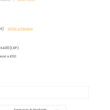
et)
Write a Review
0X400(LXP)
riori a €50