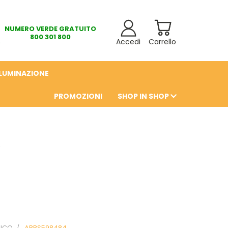
NUMERO VERDE GRATUITO
800 301 800
Accedi
Carrello
LLUMINAZIONE
PROMOZIONI
SHOP IN SHOP
6
MICO
ABBS598484