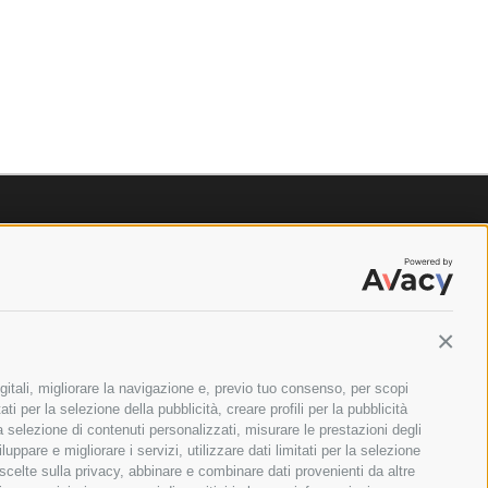
Contin
gitali, migliorare la navigazione e, previo tuo consenso, per scopi
ti per la selezione della pubblicità, creare profili per la pubblicità
 la selezione di contenuti personalizzati, misurare le prestazioni degli
ppare e migliorare i servizi, utilizzare dati limitati per la selezione
 scelte sulla privacy, abbinare e combinare dati provenienti da altre