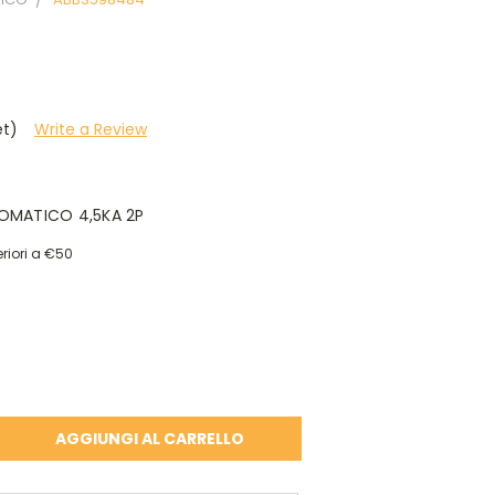
et)
Write a Review
TOMATICO 4,5KA 2P
riori a €50
A
À: