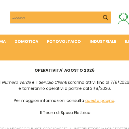
Cerca
IMA
DOMOTICA
FOTOVOLTAICO
INDUSTRIALE
I
OPERATIVITA' AGOSTO 2026
Il
Numero Verde
e il
Servizio Clienti
saranno attivi fino al 7/8/202
e torneranno operativi a partire dal 31/8/2026.
Per maggiori informazioni consulta
questa pagina
.
Il Team di Spesa Elettrica
IBILI/APPARECCHI INST. SERIE/PARETE
INTERRUTTORE MAGNETOTER