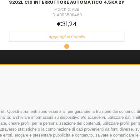
S202L C10 INTERRUTTORE AUTOMATICO 4,5KA 2P
Marchio: ABB
ID: ABBS598460
€31,24
Aggiungi Al Carrello
AZIENDA
OLICY
CHI SIAMO
LICY
MARCHI TRATTATI
 SICURI
CONDOMINI
li. Questi strumenti sono essenziali per garantire la fruizione dei contenuti di
alità: archiviare informazioni su dispositivo e/o accedervi, utilizzare dati limita
zata, creare profili per la personalizzazione dei contenuti, utilizzare profili per
raverso statistiche o la combinazione di dati provenienti da fonti diverse, svilu
Bonifico
Bancario
ere errori, erogare e presentare pubblicità e contenuto, salvare e comunicare le