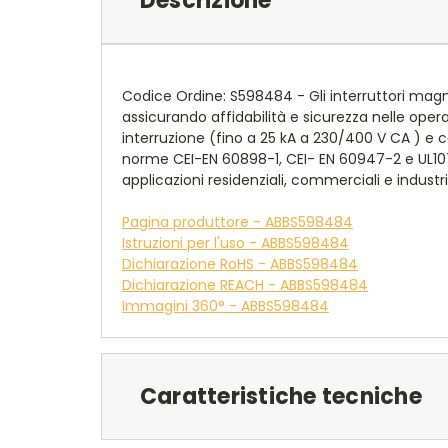
Descrizione
Codice Ordine: S598484 - Gli interruttori magn
assicurando affidabilità e sicurezza nelle operazi
interruzione (fino a 25 kA a 230/400 V CA ) e c
norme CEI-EN 60898-1, CEI- EN 60947-2 e UL1077
applicazioni residenziali, commerciali e industria
Pagina produttore - ABBS598484
Istruzioni per l'uso - ABBS598484
Dichiarazione RoHS - ABBS598484
Dichiarazione REACH - ABBS598484
Immagini 360° - ABBS598484
Caratteristiche tecniche