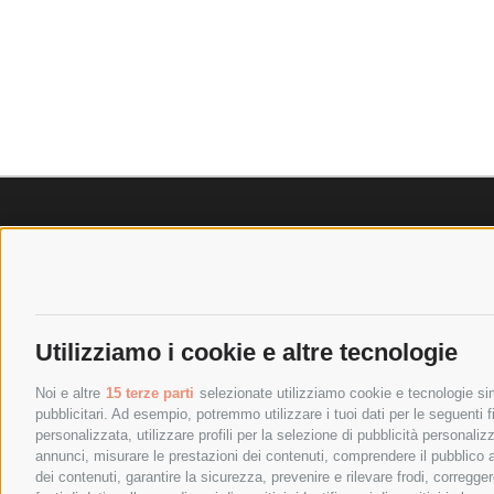
SPEDIZIONI
POLICY
COSTI DI SPEDIZIONE
PRIVACY P
TEMPI DI SPEDIZIONE
COOKIE PO
Utilizziamo i cookie e altre tecnologie
POLITICA DI RESO
PAGAMENTI
Noi e altre
15 terze parti
selezionate utilizziamo cookie e tecnologie simi
pubblicitari. Ad esempio, potremmo utilizzare i tuoi dati per le seguenti fin
personalizzata, utilizzare profili per la selezione di pubblicità personaliz
annunci, misurare le prestazioni dei contenuti, comprendere il pubblico att
dei contenuti, garantire la sicurezza, prevenire e rilevare frodi, corregg