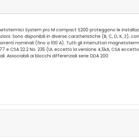
etotermici System pro M compact S200 proteggono le installazion
oni. Sono disponibili in diverse caratteristiche (B, C, D, K, Z), conf
orrenti nominali (fino a 100 A). Tutti gli interruttori magnetot
 e CSA 22.2 No. 235 (UL eccetto la versione 4,5kA, CSA eccetto 
li. Associabili ai blocchi differenziali serie DDA 200