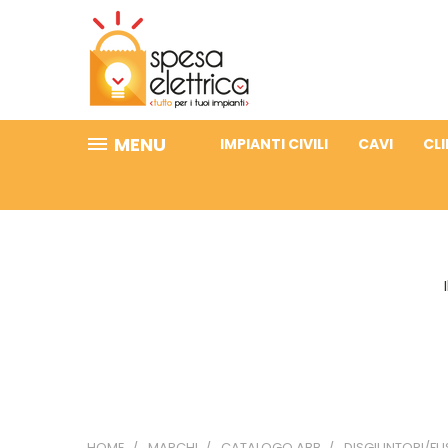
MENU
IMPIANTI CIVILI
CAVI
CL
HOME
MARCHI
CATALOGO ABB
DISGIUNTORI/FUS