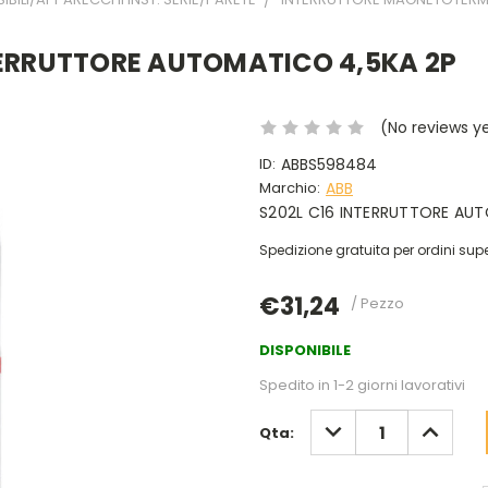
NTERRUTTORE AUTOMATICO 4,5KA 2P
(No reviews y
ID:
ABBS598484
Marchio:
ABB
S202L C16 INTERRUTTORE AU
Spedizione gratuita per ordini supe
€31,24
/ Pezzo
DISPONIBILE
Spedito in 1-2 giorni lavorativi
DIMINUISCI
AUMENT
Qta:
QUANTITÀ:
QUANTIT