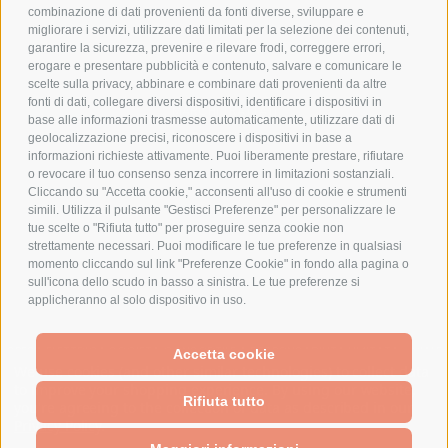
combinazione di dati provenienti da fonti diverse, sviluppare e
migliorare i servizi, utilizzare dati limitati per la selezione dei contenuti,
AZIENDA
garantire la sicurezza, prevenire e rilevare frodi, correggere errori,
erogare e presentare pubblicità e contenuto, salvare e comunicare le
CHI SIAMO
scelte sulla privacy, abbinare e combinare dati provenienti da altre
fonti di dati, collegare diversi dispositivi, identificare i dispositivi in
MARCHI TRATTATI
base alle informazioni trasmesse automaticamente, utilizzare dati di
CONDOMINI
geolocalizzazione precisi, riconoscere i dispositivi in base a
informazioni richieste attivamente. Puoi liberamente prestare, rifiutare
o revocare il tuo consenso senza incorrere in limitazioni sostanziali.
Cliccando su "Accetta cookie," acconsenti all'uso di cookie e strumenti
simili. Utilizza il pulsante "Gestisci Preferenze" per personalizzare le
tue scelte o "Rifiuta tutto" per proseguire senza cookie non
Bonifico
strettamente necessari. Puoi modificare le tue preferenze in qualsiasi
Bancario
momento cliccando sul link "Preferenze Cookie" in fondo alla pagina o
sull'icona dello scudo in basso a sinistra. Le tue preferenze si
applicheranno al solo dispositivo in uso.
SPESA ELETTRICA SOCIETA CONSORTILE A RESPONSABILITA LIMITATA - VIALE
Accetta cookie
MILANOFIORI, STRADA 4 - PALAZZO A5 20057, ASSAGO MILANO - PARTITA IVA
We use cookies (and other similar technologies) to collect data
E CODICE FISCALE: 08699710961
to improve your shopping experience.
By using our website,
Rifiuta tutto
you're agreeing to the collection of data as described in our
Privacy Policy
.
Powered by
BigCommerce
Created by
Lone Star Templates