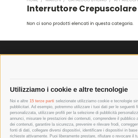
Interruttore Crepuscolare
Non ci sono prodotti elencati in questa categoria.
SPEDIZIONI
POLICY
COSTI DI SPEDIZIONE
PRIVACY P
TEMPI DI SPEDIZIONE
COOKIE PO
Utilizziamo i cookie e altre tecnologie
POLITICA DI RESO
PAGAMENTI
Noi e altre
15 terze parti
selezionate utilizziamo cookie e tecnologie simi
pubblicitari. Ad esempio, potremmo utilizzare i tuoi dati per le seguenti fin
personalizzata, utilizzare profili per la selezione di pubblicità personaliz
annunci, misurare le prestazioni dei contenuti, comprendere il pubblico att
dei contenuti, garantire la sicurezza, prevenire e rilevare frodi, corregg
fonti di dati, collegare diversi dispositivi, identificare i dispositivi in 
richieste attivamente. Puoi liberamente prestare, rifiutare o revocare il 