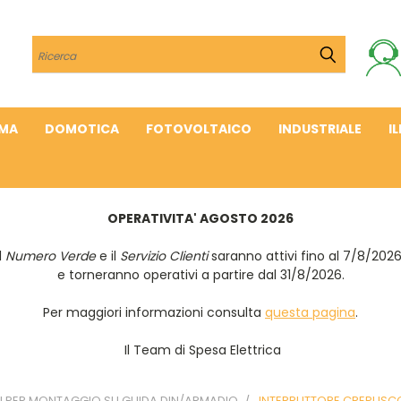
Cerca
IMA
DOMOTICA
FOTOVOLTAICO
INDUSTRIALE
I
OPERATIVITA' AGOSTO 2026
Il
Numero Verde
e il
Servizio Clienti
saranno attivi fino al 7/8/202
e torneranno operativi a partire dal 31/8/2026.
Per maggiori informazioni consulta
questa pagina
.
Il Team di Spesa Elettrica
 PER MONTAGGIO SU GUIDA DIN/ARMADIO
INTERRUTTORE CREPUSC