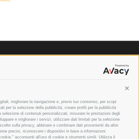
Contin
gitali, migliorare la navigazione e, previo tuo consenso, per scopi
ti per la selezione della pubblicità, creare profili per la pubblicità
 la selezione di contenuti personalizzati, misurare le prestazioni degli
ppare e migliorare i servizi, utilizzare dati limitati per la selezione
 scelte sulla privacy, abbinare e combinare dati provenienti da altre
zione precisi, riconoscere i dispositivi in base a informazioni
okie," acconsenti all'uso di cookie e strumenti simili. Utilizza il