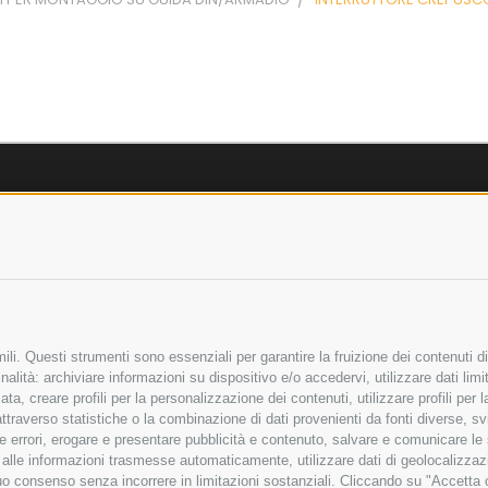
AZIENDA
OLICY
CHI SIAMO
LICY
MARCHI TRATTATI
 SICURI
CONDOMINI
li. Questi strumenti sono essenziali per garantire la fruizione dei contenuti di
alità: archiviare informazioni su dispositivo e/o accedervi, utilizzare dati limita
zata, creare profili per la personalizzazione dei contenuti, utilizzare profili per
raverso statistiche o la combinazione di dati provenienti da fonti diverse, svilu
Bonifico
Bancario
ere errori, erogare e presentare pubblicità e contenuto, salvare e comunicare le
base alle informazioni trasmesse automaticamente, utilizzare dati di geolocalizza
tuo consenso senza incorrere in limitazioni sostanziali. Cliccando su "Accetta co