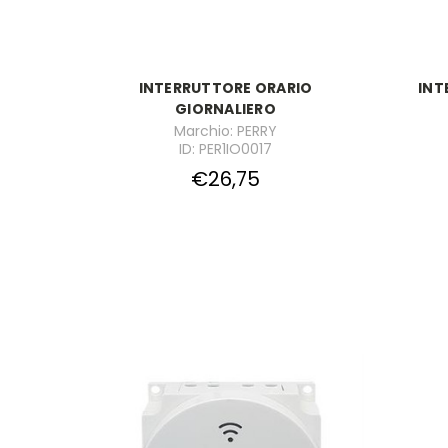
INTERRUTTORE ORARIO
INT
GIORNALIERO
Marchio: PERRY
ID: PER1IO0017
€26,75