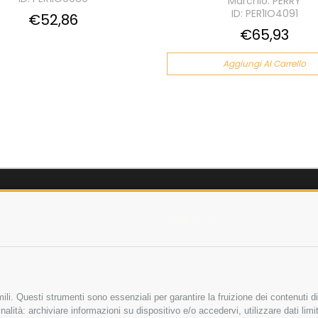
Marchio: PERRY
ID: PER1IO4091
€52,86
€65,93
Aggiungi Al Carrello
AZIENDA
OLICY
CHI SIAMO
LICY
MARCHI TRATTATI
 SICURI
CONDOMINI
li. Questi strumenti sono essenziali per garantire la fruizione dei contenuti di
alità: archiviare informazioni su dispositivo e/o accedervi, utilizzare dati limita