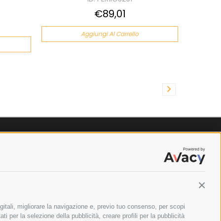
€89,01
Aggiungi Al Carrello
Contin
gitali, migliorare la navigazione e, previo tuo consenso, per scopi
ti per la selezione della pubblicità, creare profili per la pubblicità