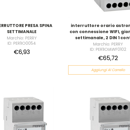
ERRUTTORE PRESA SPINA
interruttore orario astr
SETTIMANALE
con connessione WIFI, gio
settimanale, 2 DIN 1 con
Marchio: PERRY
ID: PER1IO0054
Marchio: PERRY
ID: PER1IOIAWF0102
€6,93
€65,72
Aggiungi Al Carrello