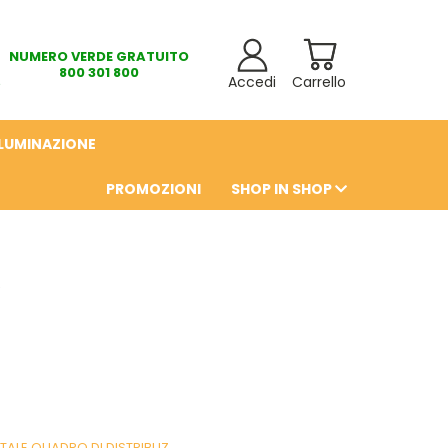
NUMERO VERDE GRATUITO
800 301 800
Accedi
Carrello
LLUMINAZIONE
PROMOZIONI
SHOP IN SHOP
6
TALE QUADRO DI DISTRIBUZ.