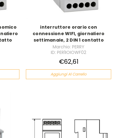
onomico
interruttore orario con
rnaliero
connessione WIFI, giornaliero
tatto
settimanale, 2 DIN 1 contatto
Marchio: PERRY
ID: PER1IOIOWF02
€62,61
Aggiungi Al Carrello