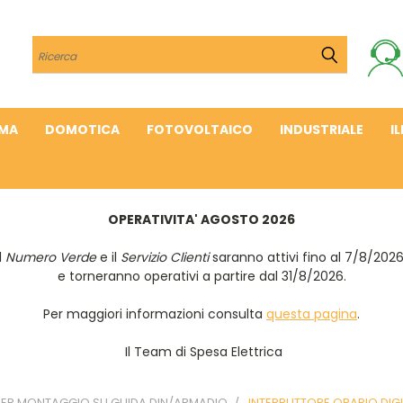
Cerca
IMA
DOMOTICA
FOTOVOLTAICO
INDUSTRIALE
I
OPERATIVITA' AGOSTO 2026
Il
Numero Verde
e il
Servizio Clienti
saranno attivi fino al 7/8/202
e torneranno operativi a partire dal 31/8/2026.
Per maggiori informazioni consulta
questa pagina
.
Il Team di Spesa Elettrica
PER MONTAGGIO SU GUIDA DIN/ARMADIO
INTERRUTTORE ORARIO DIGI