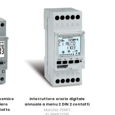
onomico
interruttore orario digitale
iero
annuale a menu 2 DIN 2 contatti
tatto
Marchio: PERRY
ID: PER1IO3291