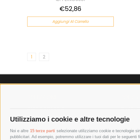
€52,86
Aggiungi Al Carrello
1
2
SPEDIZIONI
POLICY
COSTI DI SPEDIZIONE
PRIVACY P
TEMPI DI SPEDIZIONE
COOKIE PO
Utilizziamo i cookie e altre tecnologie
POLITICA DI RESO
PAGAMENTI
Noi e altre
15 terze parti
selezionate utilizziamo cookie e tecnologie simi
pubblicitari. Ad esempio, potremmo utilizzare i tuoi dati per le seguenti fin