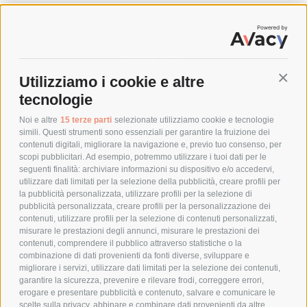
SPEDIZIONI
Utilizziamo i cookie e altre
Conti
COSTI DI SPEDIZIONE
tecnologie
TEMPI DI SPEDIZIONE
POLITICA DI RESO
Noi e altre
15 terze parti
selezionate utilizziamo cookie e tecnologie
simili. Questi strumenti sono essenziali per garantire la fruizione dei
contenuti digitali, migliorare la navigazione e, previo tuo consenso, per
scopi pubblicitari. Ad esempio, potremmo utilizzare i tuoi dati per le
POLICY
seguenti finalità: archiviare informazioni su dispositivo e/o accedervi,
utilizzare dati limitati per la selezione della pubblicità, creare profili per
PRIVACY POLICY
la pubblicità personalizzata, utilizzare profili per la selezione di
pubblicità personalizzata, creare profili per la personalizzazione dei
COOKIE POLICY
contenuti, utilizzare profili per la selezione di contenuti personalizzati,
PAGAMENTI SICURI
misurare le prestazioni degli annunci, misurare le prestazioni dei
contenuti, comprendere il pubblico attraverso statistiche o la
combinazione di dati provenienti da fonti diverse, sviluppare e
migliorare i servizi, utilizzare dati limitati per la selezione dei contenuti,
AZIENDA
garantire la sicurezza, prevenire e rilevare frodi, correggere errori,
erogare e presentare pubblicità e contenuto, salvare e comunicare le
CHI SIAMO
scelte sulla privacy, abbinare e combinare dati provenienti da altre