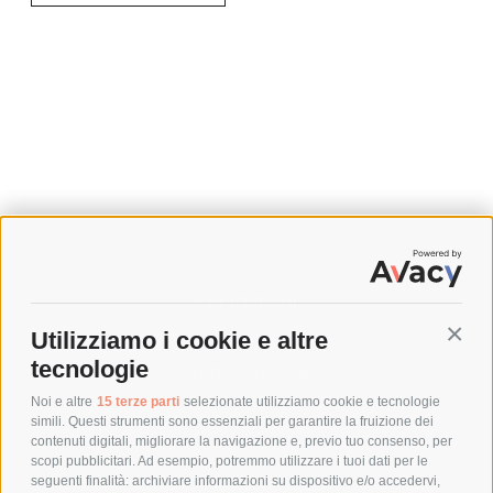
SPEDIZIONI
Utilizziamo i cookie e altre
Conti
COSTI DI SPEDIZIONE
tecnologie
TEMPI DI SPEDIZIONE
POLITICA DI RESO
Noi e altre
15 terze parti
selezionate utilizziamo cookie e tecnologie
simili. Questi strumenti sono essenziali per garantire la fruizione dei
contenuti digitali, migliorare la navigazione e, previo tuo consenso, per
scopi pubblicitari. Ad esempio, potremmo utilizzare i tuoi dati per le
POLICY
seguenti finalità: archiviare informazioni su dispositivo e/o accedervi,