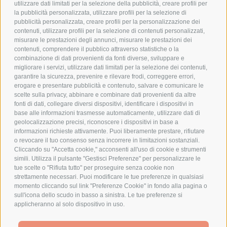
utilizzare dati limitati per la selezione della pubblicità, creare profili per
PRIVACY POLICY
la pubblicità personalizzata, utilizzare profili per la selezione di
pubblicità personalizzata, creare profili per la personalizzazione dei
COOKIE POLICY
contenuti, utilizzare profili per la selezione di contenuti personalizzati,
PAGAMENTI SICURI
misurare le prestazioni degli annunci, misurare le prestazioni dei
contenuti, comprendere il pubblico attraverso statistiche o la
combinazione di dati provenienti da fonti diverse, sviluppare e
migliorare i servizi, utilizzare dati limitati per la selezione dei contenuti,
AZIENDA
garantire la sicurezza, prevenire e rilevare frodi, correggere errori,
erogare e presentare pubblicità e contenuto, salvare e comunicare le
CHI SIAMO
scelte sulla privacy, abbinare e combinare dati provenienti da altre
fonti di dati, collegare diversi dispositivi, identificare i dispositivi in
MARCHI TRATTATI
base alle informazioni trasmesse automaticamente, utilizzare dati di
CONDOMINI
geolocalizzazione precisi, riconoscere i dispositivi in base a
informazioni richieste attivamente. Puoi liberamente prestare, rifiutare
o revocare il tuo consenso senza incorrere in limitazioni sostanziali.
Cliccando su "Accetta cookie," acconsenti all'uso di cookie e strumenti
simili. Utilizza il pulsante "Gestisci Preferenze" per personalizzare le
tue scelte o "Rifiuta tutto" per proseguire senza cookie non
Bonifico
strettamente necessari. Puoi modificare le tue preferenze in qualsiasi
Bancario
momento cliccando sul link "Preferenze Cookie" in fondo alla pagina o
sull'icona dello scudo in basso a sinistra. Le tue preferenze si
applicheranno al solo dispositivo in uso.