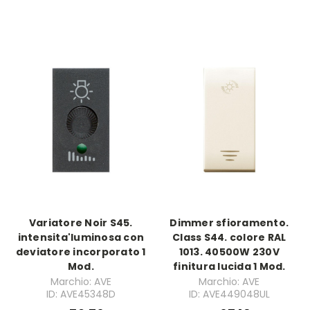
Variatore Noir S45.
Dimmer sfioramento.
intensita'luminosa con
Class S44. colore RAL
deviatore incorporato 1
1013. 40500W 230V
Mod.
finitura lucida 1 Mod.
Marchio: AVE
Marchio: AVE
ID: AVE45348D
ID: AVE449048UL