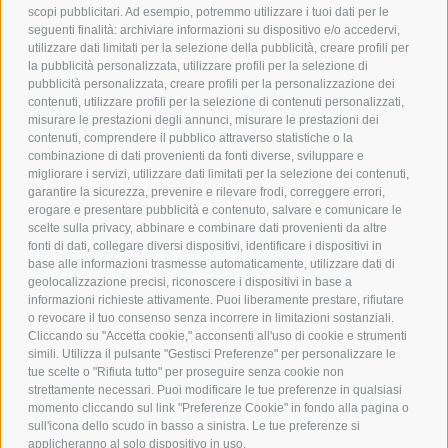
scopi pubblicitari. Ad esempio, potremmo utilizzare i tuoi dati per le
POLICY
seguenti finalità: archiviare informazioni su dispositivo e/o accedervi,
utilizzare dati limitati per la selezione della pubblicità, creare profili per
PRIVACY POLICY
la pubblicità personalizzata, utilizzare profili per la selezione di
pubblicità personalizzata, creare profili per la personalizzazione dei
COOKIE POLICY
contenuti, utilizzare profili per la selezione di contenuti personalizzati,
PAGAMENTI SICURI
misurare le prestazioni degli annunci, misurare le prestazioni dei
contenuti, comprendere il pubblico attraverso statistiche o la
combinazione di dati provenienti da fonti diverse, sviluppare e
migliorare i servizi, utilizzare dati limitati per la selezione dei contenuti,
AZIENDA
garantire la sicurezza, prevenire e rilevare frodi, correggere errori,
erogare e presentare pubblicità e contenuto, salvare e comunicare le
CHI SIAMO
scelte sulla privacy, abbinare e combinare dati provenienti da altre
fonti di dati, collegare diversi dispositivi, identificare i dispositivi in
MARCHI TRATTATI
base alle informazioni trasmesse automaticamente, utilizzare dati di
CONDOMINI
geolocalizzazione precisi, riconoscere i dispositivi in base a
informazioni richieste attivamente. Puoi liberamente prestare, rifiutare
o revocare il tuo consenso senza incorrere in limitazioni sostanziali.
Cliccando su "Accetta cookie," acconsenti all'uso di cookie e strumenti
simili. Utilizza il pulsante "Gestisci Preferenze" per personalizzare le
tue scelte o "Rifiuta tutto" per proseguire senza cookie non
Bonifico
strettamente necessari. Puoi modificare le tue preferenze in qualsiasi
Bancario
momento cliccando sul link "Preferenze Cookie" in fondo alla pagina o
sull'icona dello scudo in basso a sinistra. Le tue preferenze si
applicheranno al solo dispositivo in uso.