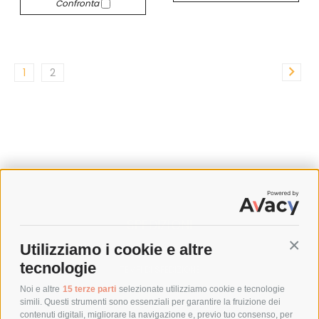
Confronta
1
2
SPEDIZIONI
Utilizziamo i cookie e altre
Conti
COSTI DI SPEDIZIONE
tecnologie
TEMPI DI SPEDIZIONE
POLITICA DI RESO
Noi e altre
15 terze parti
selezionate utilizziamo cookie e tecnologie
simili. Questi strumenti sono essenziali per garantire la fruizione dei
contenuti digitali, migliorare la navigazione e, previo tuo consenso, per