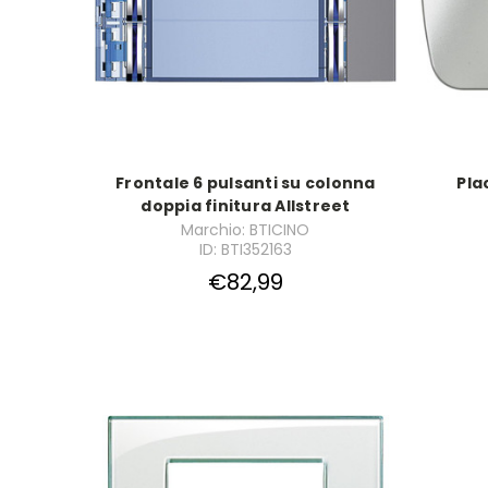
Frontale 6 pulsanti su colonna
Pla
doppia finitura Allstreet
Marchio: BTICINO
ID: BTI352163
€82,99