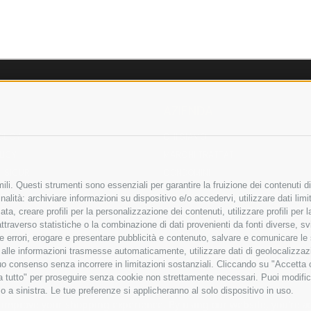
AZIENDA
OLICY
CHI SIAMO
LICY
MARCHI TRATTATI
 SICURI
CONDOMINI
li. Questi strumenti sono essenziali per garantire la fruizione dei contenuti di
alità: archiviare informazioni su dispositivo e/o accedervi, utilizzare dati limita
zata, creare profili per la personalizzazione dei contenuti, utilizzare profili per
raverso statistiche o la combinazione di dati provenienti da fonti diverse, svilu
Bonifico
ere errori, erogare e presentare pubblicità e contenuto, salvare e comunicare le
Bancario
base alle informazioni trasmesse automaticamente, utilizzare dati di geolocalizza
tuo consenso senza incorrere in limitazioni sostanziali. Cliccando su "Accetta co
ta tutto" per proseguire senza cookie non strettamente necessari. Puoi modific
o a sinistra. Le tue preferenze si applicheranno al solo dispositivo in uso.
ITA LIMITATA - VIALE MILANOFIORI, STRADA 4 - PALAZZO A5 20057, ASSAGO M
to improve your shopping experience.
By using our website, you're a