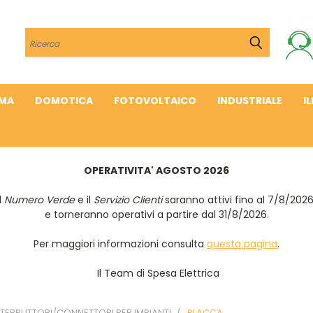
Cerca
IMA
DOMOTICA
FOTOVOLTAICO
INDUSTRIALE
I
OPERATIVITA' AGOSTO 2026
Il
Numero Verde
e il
Servizio Clienti
saranno attivi fino al 7/8/202
e torneranno operativi a partire dal 31/8/2026.
Per maggiori informazioni consulta
questa pagina
.
Il Team di Spesa Elettrica
NTERRUTTORI/CONNETTORI PER IMPIANTI
PLACCA