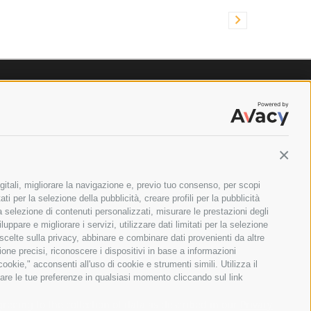
Contin
gitali, migliorare la navigazione e, previo tuo consenso, per scopi
ti per la selezione della pubblicità, creare profili per la pubblicità
 la selezione di contenuti personalizzati, misurare le prestazioni degli
ppare e migliorare i servizi, utilizzare dati limitati per la selezione
 scelte sulla privacy, abbinare e combinare dati provenienti da altre
zione precisi, riconoscere i dispositivi in base a informazioni
okie," acconsenti all'uso di cookie e strumenti simili. Utilizza il
are le tue preferenze in qualsiasi momento cliccando sul link
ILANO - PARTITA IVA E CODICE FISCALE: 08699710961
greeing to the collection of data as described in our
Privacy