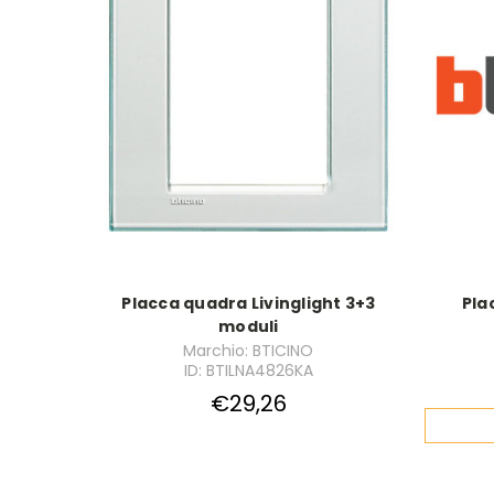
Placca quadra Livinglight 3+3
Pla
moduli
Marchio: BTICINO
ID: BTILNA4826KA
€29,26