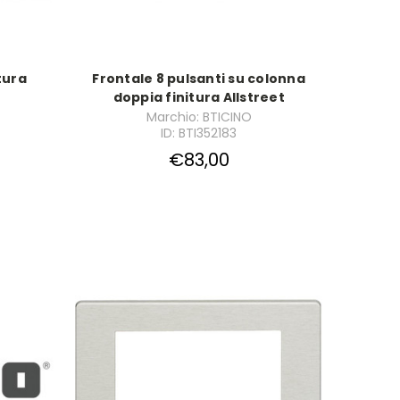
tura
Frontale 8 pulsanti su colonna
doppia finitura Allstreet
Marchio: BTICINO
ID: BTI352183
€83,00