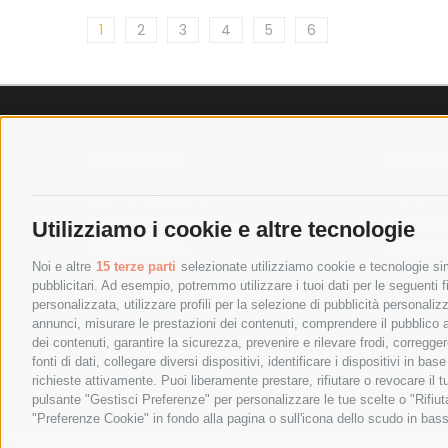
1
2
3
4
5
6
SPEDIZIONI
POLICY
COSTI DI SPEDIZIONE
PRIVACY P
TEMPI DI SPEDIZIONE
COOKIE PO
Utilizziamo i cookie e altre tecnologie
POLITICA DI RESO
PAGAMENTI
Noi e altre
15 terze parti
selezionate utilizziamo cookie e tecnologie simi
pubblicitari. Ad esempio, potremmo utilizzare i tuoi dati per le seguenti fin
personalizzata, utilizzare profili per la selezione di pubblicità personaliz
annunci, misurare le prestazioni dei contenuti, comprendere il pubblico att
dei contenuti, garantire la sicurezza, prevenire e rilevare frodi, corregg
fonti di dati, collegare diversi dispositivi, identificare i dispositivi in 
richieste attivamente. Puoi liberamente prestare, rifiutare o revocare il 
pulsante "Gestisci Preferenze" per personalizzare le tue scelte o "Rifiu
"Preferenze Cookie" in fondo alla pagina o sull'icona dello scudo in bass
SPESA ELETTRICA SOCIETA CONSORTILE A RESPONSABIL
We use cookies (and other similar technologies) to collect data 