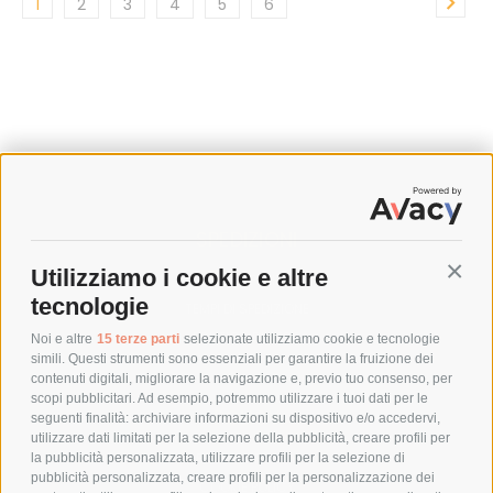
1
2
3
4
5
6
SPEDIZIONI
Utilizziamo i cookie e altre
Conti
COSTI DI SPEDIZIONE
tecnologie
TEMPI DI SPEDIZIONE
POLITICA DI RESO
Noi e altre
15 terze parti
selezionate utilizziamo cookie e tecnologie
simili. Questi strumenti sono essenziali per garantire la fruizione dei
contenuti digitali, migliorare la navigazione e, previo tuo consenso, per
scopi pubblicitari. Ad esempio, potremmo utilizzare i tuoi dati per le
POLICY
seguenti finalità: archiviare informazioni su dispositivo e/o accedervi,
utilizzare dati limitati per la selezione della pubblicità, creare profili per
PRIVACY POLICY
la pubblicità personalizzata, utilizzare profili per la selezione di
pubblicità personalizzata, creare profili per la personalizzazione dei
COOKIE POLICY