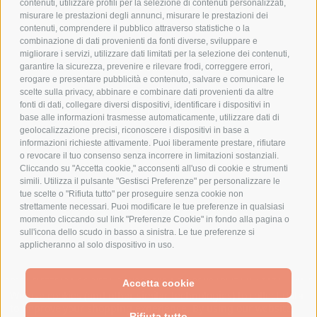
contenuti, utilizzare profili per la selezione di contenuti personalizzati,
PAGAMENTI SICURI
misurare le prestazioni degli annunci, misurare le prestazioni dei
contenuti, comprendere il pubblico attraverso statistiche o la
combinazione di dati provenienti da fonti diverse, sviluppare e
migliorare i servizi, utilizzare dati limitati per la selezione dei contenuti,
AZIENDA
garantire la sicurezza, prevenire e rilevare frodi, correggere errori,
erogare e presentare pubblicità e contenuto, salvare e comunicare le
CHI SIAMO
scelte sulla privacy, abbinare e combinare dati provenienti da altre
fonti di dati, collegare diversi dispositivi, identificare i dispositivi in
MARCHI TRATTATI
base alle informazioni trasmesse automaticamente, utilizzare dati di
CONDOMINI
geolocalizzazione precisi, riconoscere i dispositivi in base a
informazioni richieste attivamente. Puoi liberamente prestare, rifiutare
o revocare il tuo consenso senza incorrere in limitazioni sostanziali.
Cliccando su "Accetta cookie," acconsenti all'uso di cookie e strumenti
simili. Utilizza il pulsante "Gestisci Preferenze" per personalizzare le
tue scelte o "Rifiuta tutto" per proseguire senza cookie non
Bonifico
strettamente necessari. Puoi modificare le tue preferenze in qualsiasi
Bancario
momento cliccando sul link "Preferenze Cookie" in fondo alla pagina o
sull'icona dello scudo in basso a sinistra. Le tue preferenze si
applicheranno al solo dispositivo in uso.
SPESA ELETTRICA SOCIETA CONSORTILE A RESPONSABILITA LIMITATA - VIALE
Accetta cookie
MILANOFIORI, STRADA 4 - PALAZZO A5 20057, ASSAGO MILANO - PARTITA IVA
We use cookies (and other similar technologies) to collect data
E CODICE FISCALE: 08699710961
to improve your shopping experience.
By using our website,
Rifiuta tutto