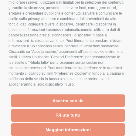
migliorare i servizi, utilizzare dati limitati per la selezione dei contenuti,
AZIENDA
garantire la sicurezza, prevenire e rilevare frodi, correggere errori,
erogare e presentare pubblicità e contenuto, salvare e comunicare le
CHI SIAMO
scelte sulla privacy, abbinare e combinare dati provenienti da altre
fonti di dati, collegare diversi dispositivi, identificare i dispositivi in
MARCHI TRATTATI
base alle informazioni trasmesse automaticamente, utilizzare dati di
CONDOMINI
geolocalizzazione precisi, riconoscere i dispositivi in base a
informazioni richieste attivamente. Puoi liberamente prestare, rifiutare
o revocare il tuo consenso senza incorrere in limitazioni sostanziali.
Cliccando su "Accetta cookie," acconsenti all'uso di cookie e strumenti
simili. Utilizza il pulsante "Gestisci Preferenze" per personalizzare le
tue scelte o "Rifiuta tutto" per proseguire senza cookie non
Bonifico
strettamente necessari. Puoi modificare le tue preferenze in qualsiasi
Bancario
momento cliccando sul link "Preferenze Cookie" in fondo alla pagina o
sull'icona dello scudo in basso a sinistra. Le tue preferenze si
applicheranno al solo dispositivo in uso.
SPESA ELETTRICA SOCIETA CONSORTILE A RESPONSABILITA LIMITATA - VIALE
Accetta cookie
MILANOFIORI, STRADA 4 - PALAZZO A5 20057, ASSAGO MILANO - PARTITA IVA
We use cookies (and other similar technologies) to collect data
E CODICE FISCALE: 08699710961
to improve your shopping experience.
By using our website,
Rifiuta tutto
you're agreeing to the collection of data as described in our
Privacy Policy
.
Powered by
BigCommerce
Created by
Lone Star Templates
Maggiori informazioni
© 2026 Spesa Elettrica
Settings
Reject all
Accept All Cookies