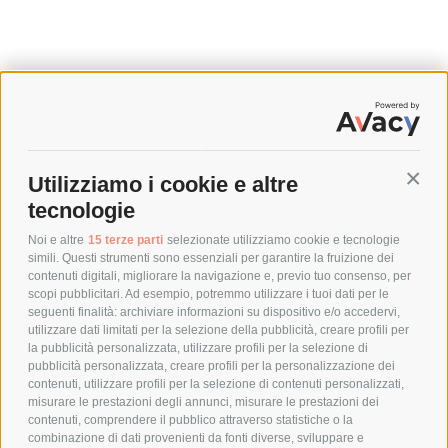
SPEDIZIONI
Utilizziamo i cookie e altre
Conti
COSTI DI SPEDIZIONE
tecnologie
TEMPI DI SPEDIZIONE
POLITICA DI RESO
Noi e altre
15 terze parti
selezionate utilizziamo cookie e tecnologie
simili. Questi strumenti sono essenziali per garantire la fruizione dei
contenuti digitali, migliorare la navigazione e, previo tuo consenso, per
scopi pubblicitari. Ad esempio, potremmo utilizzare i tuoi dati per le
POLICY
seguenti finalità: archiviare informazioni su dispositivo e/o accedervi,
utilizzare dati limitati per la selezione della pubblicità, creare profili per
PRIVACY POLICY
la pubblicità personalizzata, utilizzare profili per la selezione di
pubblicità personalizzata, creare profili per la personalizzazione dei
COOKIE POLICY
contenuti, utilizzare profili per la selezione di contenuti personalizzati,
PAGAMENTI SICURI
misurare le prestazioni degli annunci, misurare le prestazioni dei
contenuti, comprendere il pubblico attraverso statistiche o la
combinazione di dati provenienti da fonti diverse, sviluppare e