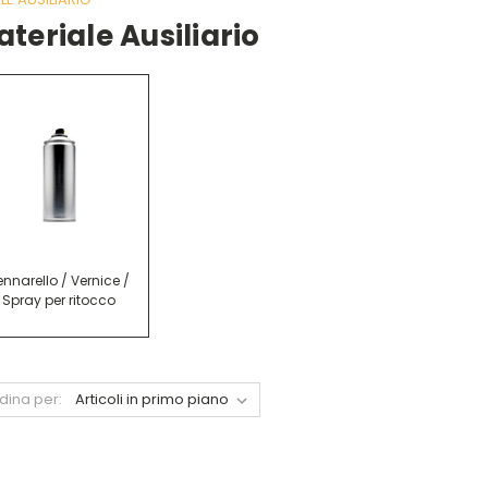
teriale Ausiliario
ennarello / Vernice /
Spray per ritocco
dina per: