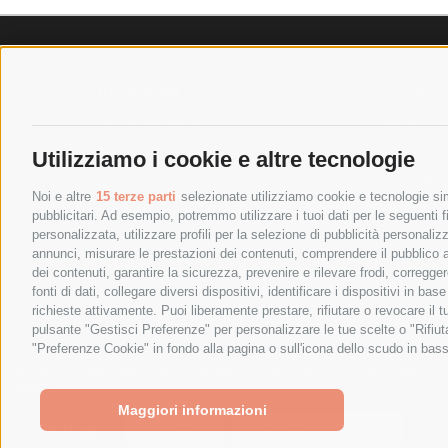
SPEDIZIONI
POLICY
COSTI DI SPEDIZIONE
PRIVACY P
TEMPI DI SPEDIZIONE
COOKIE PO
Utilizziamo i cookie e altre tecnologie
POLITICA DI RESO
PAGAMENTI
Noi e altre
15 terze parti
selezionate utilizziamo cookie e tecnologie simi
pubblicitari. Ad esempio, potremmo utilizzare i tuoi dati per le seguenti fin
personalizzata, utilizzare profili per la selezione di pubblicità personaliz
annunci, misurare le prestazioni dei contenuti, comprendere il pubblico att
dei contenuti, garantire la sicurezza, prevenire e rilevare frodi, corregg
fonti di dati, collegare diversi dispositivi, identificare i dispositivi in 
richieste attivamente. Puoi liberamente prestare, rifiutare o revocare il 
pulsante "Gestisci Preferenze" per personalizzare le tue scelte o "Rifiu
"Preferenze Cookie" in fondo alla pagina o sull'icona dello scudo in bass
SPESA ELETTRICA SOCIETA CONSORTILE A RESPONSABIL
We use cookies (and other similar technologies) to collect data 
Policy
.
Maggiori informazioni
Settings
Reject all
Accept All Cookies