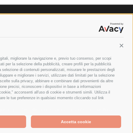
Contin
gitali, migliorare la navigazione e, previo tuo consenso, per scopi
ti per la selezione della pubblicità, creare profili per la pubblicità
 la selezione di contenuti personalizzati, misurare le prestazioni degli
ppare e migliorare i servizi, utilizzare dati limitati per la selezione
 scelte sulla privacy, abbinare e combinare dati provenienti da altre
zione precisi, riconoscere i dispositivi in base a informazioni
okie," acconsenti all'uso di cookie e strumenti simili. Utilizza il
are le tue preferenze in qualsiasi momento cliccando sul link
ILANO - PARTITA IVA E CODICE FISCALE: 08699710961
greeing to the collection of data as described in our
Privacy
Accetta cookie