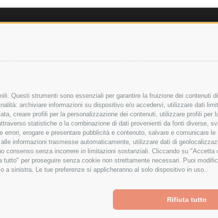
AZIENDA
OLICY
CHI SIAMO
LICY
MARCHI TRATTATI
 SICURI
CONDOMINI
li. Questi strumenti sono essenziali per garantire la fruizione dei contenuti di
alità: archiviare informazioni su dispositivo e/o accedervi, utilizzare dati limita
zata, creare profili per la personalizzazione dei contenuti, utilizzare profili per
raverso statistiche o la combinazione di dati provenienti da fonti diverse, svilu
Bonifico
ere errori, erogare e presentare pubblicità e contenuto, salvare e comunicare le
Bancario
base alle informazioni trasmesse automaticamente, utilizzare dati di geolocalizza
tuo consenso senza incorrere in limitazioni sostanziali. Cliccando su "Accetta co
ta tutto" per proseguire senza cookie non strettamente necessari. Puoi modific
o a sinistra. Le tue preferenze si applicheranno al solo dispositivo in uso.
ITA LIMITATA - VIALE MILANOFIORI, STRADA 4 - PALAZZO A5 20057, ASSAGO M
to improve your shopping experience.
By using our website, you're a
Powered by
BigCommerce
Rifiuta tutto
Created by
Lone Star Templates
© 2026 Spesa Elettrica