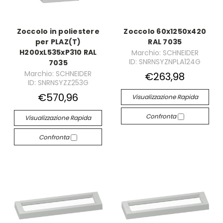
Zoccolo in poliestere
Zoccolo 60x1250x420
per PLAZ(T)
RAL 7035
H200xL535xP310 RAL
Marchio: SCHNEIDER
ID: SNRNSYZNPLA124G
7035
Marchio: SCHNEIDER
€263,98
ID: SNRNSYZZ253G
€570,96
Visualizzazione Rapida
Confronta
Visualizzazione Rapida
Confronta