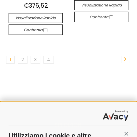
€376,52
Visualizzazione Rapida
Confronta
Visualizzazione Rapida
Confronta
1
2
3
4
SPEDIZIONI
Utilizziamo i cookie e altre
Conti
COSTI DI SPEDIZIONE