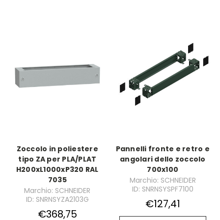
Zoccolo in poliestere
Pannelli fronte e retro e
tipo ZA per PLA/PLAT
angolari dello zoccolo
H200xL1000xP320 RAL
700x100
7035
Marchio: SCHNEIDER
ID: SNRNSYSPF7100
Marchio: SCHNEIDER
ID: SNRNSYZA2103G
€127,41
€368,75