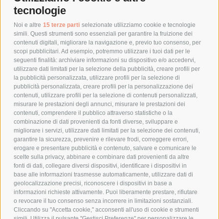
tecnologie
TEMPI DI SPEDIZIONE
POLITICA DI RESO
Noi e altre
15 terze parti
selezionate utilizziamo cookie e tecnologie
simili. Questi strumenti sono essenziali per garantire la fruizione dei
contenuti digitali, migliorare la navigazione e, previo tuo consenso, per
scopi pubblicitari. Ad esempio, potremmo utilizzare i tuoi dati per le
POLICY
seguenti finalità: archiviare informazioni su dispositivo e/o accedervi,
utilizzare dati limitati per la selezione della pubblicità, creare profili per
PRIVACY POLICY
la pubblicità personalizzata, utilizzare profili per la selezione di
pubblicità personalizzata, creare profili per la personalizzazione dei
COOKIE POLICY
contenuti, utilizzare profili per la selezione di contenuti personalizzati,
PAGAMENTI SICURI
misurare le prestazioni degli annunci, misurare le prestazioni dei
contenuti, comprendere il pubblico attraverso statistiche o la
combinazione di dati provenienti da fonti diverse, sviluppare e
migliorare i servizi, utilizzare dati limitati per la selezione dei contenuti,
AZIENDA
garantire la sicurezza, prevenire e rilevare frodi, correggere errori,
erogare e presentare pubblicità e contenuto, salvare e comunicare le
CHI SIAMO
scelte sulla privacy, abbinare e combinare dati provenienti da altre
fonti di dati, collegare diversi dispositivi, identificare i dispositivi in
MARCHI TRATTATI
base alle informazioni trasmesse automaticamente, utilizzare dati di
CONDOMINI
geolocalizzazione precisi, riconoscere i dispositivi in base a
informazioni richieste attivamente. Puoi liberamente prestare, rifiutare
o revocare il tuo consenso senza incorrere in limitazioni sostanziali.
Cliccando su "Accetta cookie," acconsenti all'uso di cookie e strumenti
simili. Utilizza il pulsante "Gestisci Preferenze" per personalizzare le