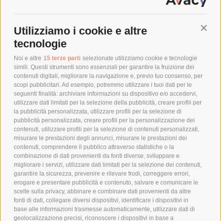
SPEDIZIONI
Utilizziamo i cookie e altre
Conti
COSTI DI SPEDIZIONE
tecnologie
TEMPI DI SPEDIZIONE
POLITICA DI RESO
Noi e altre
15 terze parti
selezionate utilizziamo cookie e tecnologie
simili. Questi strumenti sono essenziali per garantire la fruizione dei
contenuti digitali, migliorare la navigazione e, previo tuo consenso, per
scopi pubblicitari. Ad esempio, potremmo utilizzare i tuoi dati per le
POLICY
seguenti finalità: archiviare informazioni su dispositivo e/o accedervi,
utilizzare dati limitati per la selezione della pubblicità, creare profili per
PRIVACY POLICY
la pubblicità personalizzata, utilizzare profili per la selezione di
pubblicità personalizzata, creare profili per la personalizzazione dei
COOKIE POLICY
contenuti, utilizzare profili per la selezione di contenuti personalizzati,
PAGAMENTI SICURI
misurare le prestazioni degli annunci, misurare le prestazioni dei
contenuti, comprendere il pubblico attraverso statistiche o la
combinazione di dati provenienti da fonti diverse, sviluppare e
migliorare i servizi, utilizzare dati limitati per la selezione dei contenuti,
AZIENDA
garantire la sicurezza, prevenire e rilevare frodi, correggere errori,
erogare e presentare pubblicità e contenuto, salvare e comunicare le
CHI SIAMO
scelte sulla privacy, abbinare e combinare dati provenienti da altre
fonti di dati, collegare diversi dispositivi, identificare i dispositivi in
MARCHI TRATTATI
base alle informazioni trasmesse automaticamente, utilizzare dati di
CONDOMINI
geolocalizzazione precisi, riconoscere i dispositivi in base a