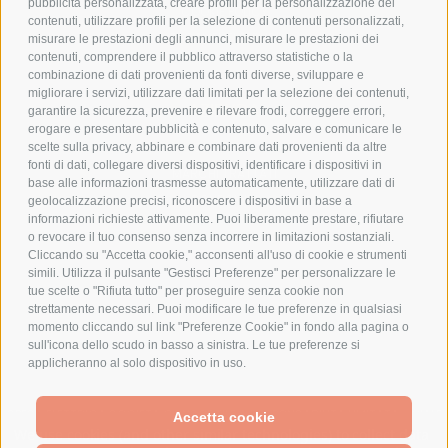
pubblicità personalizzata, creare profili per la personalizzazione dei
COOKIE POLICY
contenuti, utilizzare profili per la selezione di contenuti personalizzati,
PAGAMENTI SICURI
misurare le prestazioni degli annunci, misurare le prestazioni dei
contenuti, comprendere il pubblico attraverso statistiche o la
combinazione di dati provenienti da fonti diverse, sviluppare e
migliorare i servizi, utilizzare dati limitati per la selezione dei contenuti,
AZIENDA
garantire la sicurezza, prevenire e rilevare frodi, correggere errori,
erogare e presentare pubblicità e contenuto, salvare e comunicare le
CHI SIAMO
scelte sulla privacy, abbinare e combinare dati provenienti da altre
fonti di dati, collegare diversi dispositivi, identificare i dispositivi in
MARCHI TRATTATI
base alle informazioni trasmesse automaticamente, utilizzare dati di
CONDOMINI
geolocalizzazione precisi, riconoscere i dispositivi in base a
informazioni richieste attivamente. Puoi liberamente prestare, rifiutare
o revocare il tuo consenso senza incorrere in limitazioni sostanziali.
Cliccando su "Accetta cookie," acconsenti all'uso di cookie e strumenti
simili. Utilizza il pulsante "Gestisci Preferenze" per personalizzare le
tue scelte o "Rifiuta tutto" per proseguire senza cookie non
Bonifico
strettamente necessari. Puoi modificare le tue preferenze in qualsiasi
Bancario
momento cliccando sul link "Preferenze Cookie" in fondo alla pagina o
sull'icona dello scudo in basso a sinistra. Le tue preferenze si
applicheranno al solo dispositivo in uso.
SPESA ELETTRICA SOCIETA CONSORTILE A RESPONSABILITA LIMITATA - VIALE
Accetta cookie
MILANOFIORI, STRADA 4 - PALAZZO A5 20057, ASSAGO MILANO - PARTITA IVA
We use cookies (and other similar technologies) to collect data