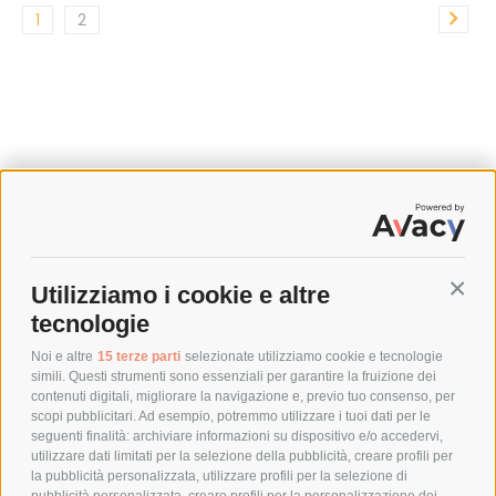
1
2
SPEDIZIONI
Utilizziamo i cookie e altre
Conti
COSTI DI SPEDIZIONE
tecnologie
TEMPI DI SPEDIZIONE
POLITICA DI RESO
Noi e altre
15 terze parti
selezionate utilizziamo cookie e tecnologie
simili. Questi strumenti sono essenziali per garantire la fruizione dei
contenuti digitali, migliorare la navigazione e, previo tuo consenso, per
scopi pubblicitari. Ad esempio, potremmo utilizzare i tuoi dati per le
POLICY
seguenti finalità: archiviare informazioni su dispositivo e/o accedervi,
utilizzare dati limitati per la selezione della pubblicità, creare profili per
PRIVACY POLICY
la pubblicità personalizzata, utilizzare profili per la selezione di