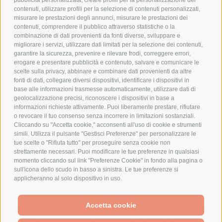
pubblicità personalizzata, creare profili per la personalizzazione dei
COOKIE POLICY
contenuti, utilizzare profili per la selezione di contenuti personalizzati,
PAGAMENTI SICURI
misurare le prestazioni degli annunci, misurare le prestazioni dei
contenuti, comprendere il pubblico attraverso statistiche o la
combinazione di dati provenienti da fonti diverse, sviluppare e
migliorare i servizi, utilizzare dati limitati per la selezione dei contenuti,
AZIENDA
garantire la sicurezza, prevenire e rilevare frodi, correggere errori,
erogare e presentare pubblicità e contenuto, salvare e comunicare le
CHI SIAMO
scelte sulla privacy, abbinare e combinare dati provenienti da altre
fonti di dati, collegare diversi dispositivi, identificare i dispositivi in
MARCHI TRATTATI
base alle informazioni trasmesse automaticamente, utilizzare dati di
CONDOMINI
geolocalizzazione precisi, riconoscere i dispositivi in base a
informazioni richieste attivamente. Puoi liberamente prestare, rifiutare
o revocare il tuo consenso senza incorrere in limitazioni sostanziali.
Cliccando su "Accetta cookie," acconsenti all'uso di cookie e strumenti
simili. Utilizza il pulsante "Gestisci Preferenze" per personalizzare le
tue scelte o "Rifiuta tutto" per proseguire senza cookie non
Bonifico
strettamente necessari. Puoi modificare le tue preferenze in qualsiasi
Bancario
momento cliccando sul link "Preferenze Cookie" in fondo alla pagina o
sull'icona dello scudo in basso a sinistra. Le tue preferenze si
applicheranno al solo dispositivo in uso.
SPESA ELETTRICA SOCIETA CONSORTILE A RESPONSABILITA LIMITATA - VIALE
Accetta cookie
MILANOFIORI, STRADA 4 - PALAZZO A5 20057, ASSAGO MILANO - PARTITA IVA
We use cookies (and other similar technologies) to collect data
E CODICE FISCALE: 08699710961