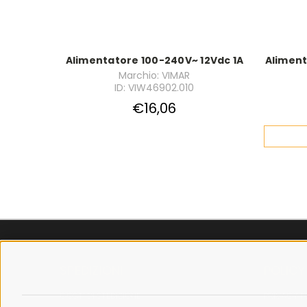
Alimentatore 100-240V~ 12Vdc 1A
Aliment
Marchio: VIMAR
ID: VIW46902.010
€16,06
SPEDIZIONI
POLICY
COSTI DI SPEDIZIONE
PRIVACY P