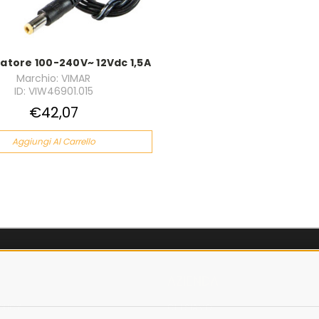
atore 100-240V~ 12Vdc 1,5A
Marchio: VIMAR
ID: VIW46901.015
€42,07
Aggiungi Al Carrello
AZIENDA
OLICY
CHI SIAMO