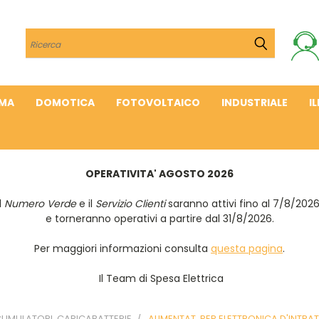
Cerca
IMA
DOMOTICA
FOTOVOLTAICO
INDUSTRIALE
I
OPERATIVITA' AGOSTO 2026
Il
Numero Verde
e il
Servizio Clienti
saranno attivi fino al 7/8/202
e torneranno operativi a partire dal 31/8/2026.
Per maggiori informazioni consulta
questa pagina
.
Il Team di Spesa Elettrica
CUMULATORI, CARICABATTERIE
ALIMENTAT. PER ELETTRONICA D'INTR