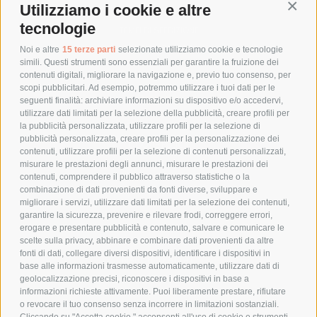
Utilizziamo i cookie e altre
Conti
COSTI DI SPEDIZIONE
tecnologie
TEMPI DI SPEDIZIONE
POLITICA DI RESO
Noi e altre
15 terze parti
selezionate utilizziamo cookie e tecnologie
simili. Questi strumenti sono essenziali per garantire la fruizione dei
contenuti digitali, migliorare la navigazione e, previo tuo consenso, per
scopi pubblicitari. Ad esempio, potremmo utilizzare i tuoi dati per le
POLICY
seguenti finalità: archiviare informazioni su dispositivo e/o accedervi,
utilizzare dati limitati per la selezione della pubblicità, creare profili per
PRIVACY POLICY
la pubblicità personalizzata, utilizzare profili per la selezione di
pubblicità personalizzata, creare profili per la personalizzazione dei
COOKIE POLICY
contenuti, utilizzare profili per la selezione di contenuti personalizzati,
PAGAMENTI SICURI
misurare le prestazioni degli annunci, misurare le prestazioni dei
contenuti, comprendere il pubblico attraverso statistiche o la
combinazione di dati provenienti da fonti diverse, sviluppare e
migliorare i servizi, utilizzare dati limitati per la selezione dei contenuti,
AZIENDA
garantire la sicurezza, prevenire e rilevare frodi, correggere errori,
erogare e presentare pubblicità e contenuto, salvare e comunicare le
CHI SIAMO
scelte sulla privacy, abbinare e combinare dati provenienti da altre
fonti di dati, collegare diversi dispositivi, identificare i dispositivi in
MARCHI TRATTATI
base alle informazioni trasmesse automaticamente, utilizzare dati di
CONDOMINI
geolocalizzazione precisi, riconoscere i dispositivi in base a
informazioni richieste attivamente. Puoi liberamente prestare, rifiutare
o revocare il tuo consenso senza incorrere in limitazioni sostanziali.