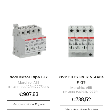
Scaricatori tipo 1 +2
OVR T1+T2 3N 12,5-440s
P QS
Marchio: ABB
ID: ABBOVR123N12275STS
Marchio: ABB
ID: ABBOVR123N12275S
€907,83
€738,52
Visualizzazione Rapida
Visualizzazione Rapida