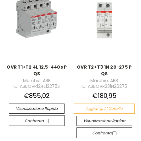
OVR T1+T2 4L 12,5-440s P
OVR T2+T3 1N 20-275 P
QS
QS
Marchio: ABB
Marchio: ABB
ID: ABBOVR124L12275S
ID: ABBOVR231N20275
€855,02
€180,95
Visualizzazione Rapida
Aggiungi Al Carrello
Confronta
Visualizzazione Rapida
Confronta