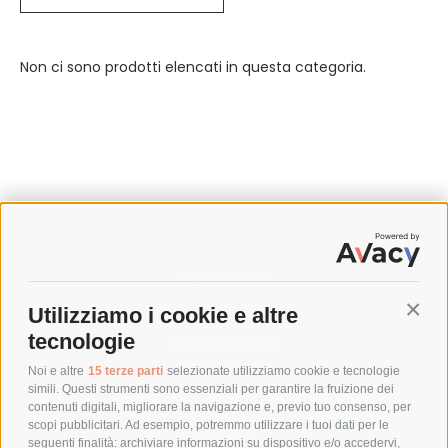
Non ci sono prodotti elencati in questa categoria.
SPEDIZIONI
Utilizziamo i cookie e altre
Conti
COSTI DI SPEDIZIONE
tecnologie
TEMPI DI SPEDIZIONE
POLITICA DI RESO
Noi e altre
15 terze parti
selezionate utilizziamo cookie e tecnologie
simili. Questi strumenti sono essenziali per garantire la fruizione dei
contenuti digitali, migliorare la navigazione e, previo tuo consenso, per
scopi pubblicitari. Ad esempio, potremmo utilizzare i tuoi dati per le
POLICY
seguenti finalità: archiviare informazioni su dispositivo e/o accedervi,