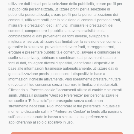
utilizzare dati limitati per la selezione della pubblicità, creare profili per
PRIVACY POLICY
la pubblicità personalizzata, utilizzare profili per la selezione di
pubblicità personalizzata, creare profili per la personalizzazione dei
COOKIE POLICY
contenuti, utilizzare profili per la selezione di contenuti personalizzati,
PAGAMENTI SICURI
misurare le prestazioni degli annunci, misurare le prestazioni dei
contenuti, comprendere il pubblico attraverso statistiche o la
combinazione di dati provenienti da fonti diverse, sviluppare e
migliorare i servizi, utilizzare dati limitati per la selezione dei contenuti,
AZIENDA
garantire la sicurezza, prevenire e rilevare frodi, correggere errori,
erogare e presentare pubblicità e contenuto, salvare e comunicare le
CHI SIAMO
scelte sulla privacy, abbinare e combinare dati provenienti da altre
fonti di dati, collegare diversi dispositivi, identificare i dispositivi in
MARCHI TRATTATI
base alle informazioni trasmesse automaticamente, utilizzare dati di
CONDOMINI
geolocalizzazione precisi, riconoscere i dispositivi in base a
informazioni richieste attivamente. Puoi liberamente prestare, rifiutare
o revocare il tuo consenso senza incorrere in limitazioni sostanziali.
Cliccando su "Accetta cookie," acconsenti all'uso di cookie e strumenti
simili. Utilizza il pulsante "Gestisci Preferenze" per personalizzare le
tue scelte o "Rifiuta tutto" per proseguire senza cookie non
Bonifico
strettamente necessari. Puoi modificare le tue preferenze in qualsiasi
Bancario
momento cliccando sul link "Preferenze Cookie" in fondo alla pagina o
sull'icona dello scudo in basso a sinistra. Le tue preferenze si
applicheranno al solo dispositivo in uso.