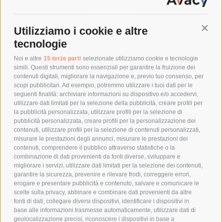
SPEDIZIONI
Utilizziamo i cookie e altre
Conti
COSTI DI SPEDIZIONE
tecnologie
TEMPI DI SPEDIZIONE
POLITICA DI RESO
Noi e altre
15 terze parti
selezionate utilizziamo cookie e tecnologie
simili. Questi strumenti sono essenziali per garantire la fruizione dei
contenuti digitali, migliorare la navigazione e, previo tuo consenso, per
scopi pubblicitari. Ad esempio, potremmo utilizzare i tuoi dati per le
POLICY
seguenti finalità: archiviare informazioni su dispositivo e/o accedervi,
utilizzare dati limitati per la selezione della pubblicità, creare profili per
PRIVACY POLICY
la pubblicità personalizzata, utilizzare profili per la selezione di
pubblicità personalizzata, creare profili per la personalizzazione dei
COOKIE POLICY
contenuti, utilizzare profili per la selezione di contenuti personalizzati,
PAGAMENTI SICURI
misurare le prestazioni degli annunci, misurare le prestazioni dei
contenuti, comprendere il pubblico attraverso statistiche o la
combinazione di dati provenienti da fonti diverse, sviluppare e
migliorare i servizi, utilizzare dati limitati per la selezione dei contenuti,
AZIENDA
garantire la sicurezza, prevenire e rilevare frodi, correggere errori,
erogare e presentare pubblicità e contenuto, salvare e comunicare le
CHI SIAMO
scelte sulla privacy, abbinare e combinare dati provenienti da altre
fonti di dati, collegare diversi dispositivi, identificare i dispositivi in
MARCHI TRATTATI
base alle informazioni trasmesse automaticamente, utilizzare dati di
CONDOMINI
geolocalizzazione precisi, riconoscere i dispositivi in base a