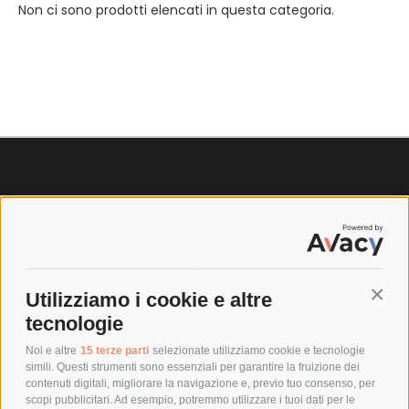
Non ci sono prodotti elencati in questa categoria.
SPEDIZIONI
COSTI DI SPEDIZIONE
TEMPI DI SPEDIZIONE
POLITICA DI RESO
Utilizziamo i cookie e altre
Conti
tecnologie
POLICY
Noi e altre
15 terze parti
selezionate utilizziamo cookie e tecnologie
simili. Questi strumenti sono essenziali per garantire la fruizione dei
contenuti digitali, migliorare la navigazione e, previo tuo consenso, per
PRIVACY POLICY
scopi pubblicitari. Ad esempio, potremmo utilizzare i tuoi dati per le