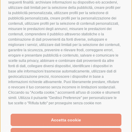
COOKIE POLICY
seguenti finalità: archiviare informazioni su dispositivo e/o accedervi,
PAGAMENTI SICURI
utilizzare dati limitati per la selezione della pubblicità, creare profili per
la pubblicità personalizzata, utilizzare profili per la selezione di
pubblicità personalizzata, creare profili per la personalizzazione dei
contenuti, utilizzare profili per la selezione di contenuti personalizzati,
AZIENDA
misurare le prestazioni degli annunci, misurare le prestazioni dei
contenuti, comprendere il pubblico attraverso statistiche o la
combinazione di dati provenienti da fonti diverse, sviluppare e
CHI SIAMO
migliorare i servizi, utilizzare dati limitati per la selezione dei contenuti,
MARCHI TRATTATI
garantire la sicurezza, prevenire e rilevare frodi, correggere errori,
CONDOMINI
erogare e presentare pubblicità e contenuto, salvare e comunicare le
scelte sulla privacy, abbinare e combinare dati provenienti da altre
fonti di dati, collegare diversi dispositivi, identificare i dispositivi in
base alle informazioni trasmesse automaticamente, utilizzare dati di
geolocalizzazione precisi, riconoscere i dispositivi in base a
informazioni richieste attivamente. Puoi liberamente prestare, rifiutare
Bonifico
o revocare il tuo consenso senza incorrere in limitazioni sostanziali.
Bancario
Cliccando su "Accetta cookie," acconsenti all'uso di cookie e strumenti
simili. Utilizza il pulsante "Gestisci Preferenze" per personalizzare le
tue scelte o "Rifiuta tutto" per proseguire senza cookie non
strettamente necessari. Puoi modificare le tue preferenze in qualsiasi
momento cliccando sul link "Preferenze Cookie" in fondo alla pagina o
SPESA ELETTRICA SOCIETA CONSORTILE A RESPONSABILITA LIMITATA - VIALE
sull'icona dello scudo in basso a sinistra. Le tue preferenze si
Accetta cookie
MILANOFIORI, STRADA 4 - PALAZZO A5 20057, ASSAGO MILANO - PARTITA IVA
We use cookies (and other similar technologies) to collect data
applicheranno al solo dispositivo in uso.
E CODICE FISCALE: 08699710961
to improve your shopping experience.
By using our website,