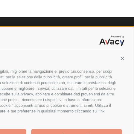
Contin
gitali, migliorare la navigazione e, previo tuo consenso, per scopi
ti per la selezione della pubblicità, creare profili per la pubblicità
 la selezione di contenuti personalizzati, misurare le prestazioni degli
ppare e migliorare i servizi, utilizzare dati limitati per la selezione
 scelte sulla privacy, abbinare e combinare dati provenienti da altre
zione precisi, riconoscere i dispositivi in base a informazioni
okie," acconsenti all'uso di cookie e strumenti simili. Utilizza il
are le tue preferenze in qualsiasi momento cliccando sul link
ILANO - PARTITA IVA E CODICE FISCALE: 08699710961
greeing to the collection of data as described in our
Privacy