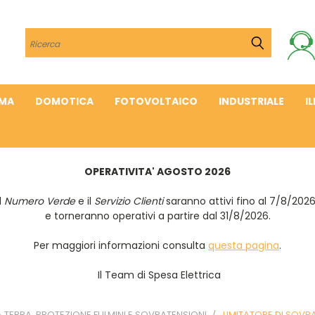
Cerca
IMA
DOMOTICA
FOTOVOLTAICO
INDUSTRIALE
I
OPERATIVITA' AGOSTO 2026
Il
Numero Verde
e il
Servizio Clienti
saranno attivi fino al 7/8/202
e torneranno operativi a partire dal 31/8/2026.
Per maggiori informazioni consulta
questa pagina
.
Il Team di Spesa Elettrica
 TERRA, PROTEZIONE FULMINI E SOVRATENSIONI
LIMITATORE DI SOVR