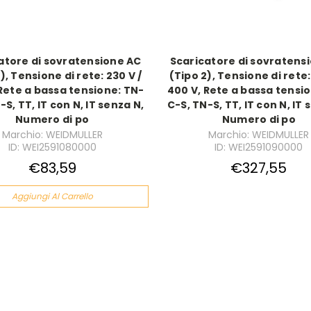
atore di sovratensione AC
Scaricatore di sovratens
), Tensione di rete: 230 V /
(Tipo 2), Tensione di rete:
Rete a bassa tensione: TN-
400 V, Rete a bassa tensi
-S, TT, IT con N, IT senza N,
C-S, TN-S, TT, IT con N, IT 
Numero di po
Numero di po
Marchio: WEIDMULLER
Marchio: WEIDMULLER
ID: WEI2591080000
ID: WEI2591090000
€83,59
€327,55
Aggiungi Al Carrello