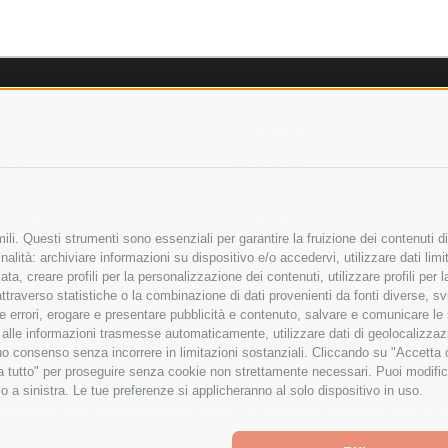
AZIENDA
OLICY
CHI SIAMO
LICY
MARCHI TRATTATI
 SICURI
CONDOMINI
li. Questi strumenti sono essenziali per garantire la fruizione dei contenuti di
alità: archiviare informazioni su dispositivo e/o accedervi, utilizzare dati limita
zata, creare profili per la personalizzazione dei contenuti, utilizzare profili per
raverso statistiche o la combinazione di dati provenienti da fonti diverse, svilu
Bonifico
ere errori, erogare e presentare pubblicità e contenuto, salvare e comunicare le
Bancario
base alle informazioni trasmesse automaticamente, utilizzare dati di geolocalizza
tuo consenso senza incorrere in limitazioni sostanziali. Cliccando su "Accetta co
ta tutto" per proseguire senza cookie non strettamente necessari. Puoi modific
o a sinistra. Le tue preferenze si applicheranno al solo dispositivo in uso.
ITA LIMITATA - VIALE MILANOFIORI, STRADA 4 - PALAZZO A5 20057, ASSAGO M
to improve your shopping experience.
By using our website, you're a
Powered by
BigCommerce