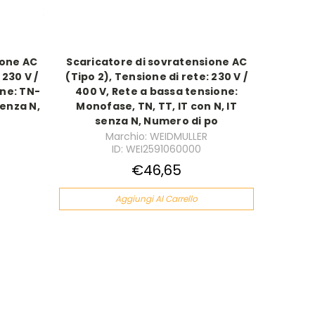
ione AC
Scaricatore di sovratensione AC
 230 V /
(Tipo 2), Tensione di rete: 230 V /
one: TN-
400 V, Rete a bassa tensione:
senza N,
Monofase, TN, TT, IT con N, IT
senza N, Numero di po
Marchio: WEIDMULLER
ID: WEI2591060000
€46,65
Aggiungi Al Carrello