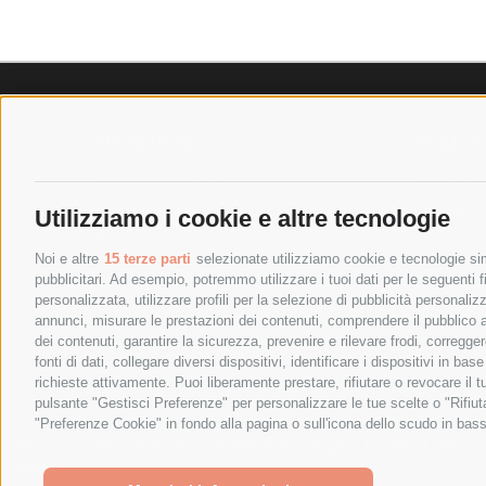
SPEDIZIONI
POLICY
COSTI DI SPEDIZIONE
PRIVACY P
TEMPI DI SPEDIZIONE
COOKIE PO
Utilizziamo i cookie e altre tecnologie
POLITICA DI RESO
PAGAMENTI
Noi e altre
15 terze parti
selezionate utilizziamo cookie e tecnologie simi
pubblicitari. Ad esempio, potremmo utilizzare i tuoi dati per le seguenti fin
personalizzata, utilizzare profili per la selezione di pubblicità personaliz
annunci, misurare le prestazioni dei contenuti, comprendere il pubblico att
dei contenuti, garantire la sicurezza, prevenire e rilevare frodi, corregg
fonti di dati, collegare diversi dispositivi, identificare i dispositivi in 
richieste attivamente. Puoi liberamente prestare, rifiutare o revocare il 
pulsante "Gestisci Preferenze" per personalizzare le tue scelte o "Rifiu
"Preferenze Cookie" in fondo alla pagina o sull'icona dello scudo in bass
SPESA ELETTRICA SOCIETA CONSORTILE A RESPONSABIL
We use cookies (and other similar technologies) to collect data 
Policy
.