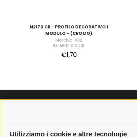
N2170 CR - PROFILO DECORATIVO 1
MODULO - (CROMO)
Marchio: ABB
ID: ABBZ1620CR
€1,70
SPEDIZIONI
POLICY
COSTI DI SPEDIZIONE
PRIVACY P
TEMPI DI SPEDIZIONE
COOKIE PO
Utilizziamo i cookie e altre tecnologie