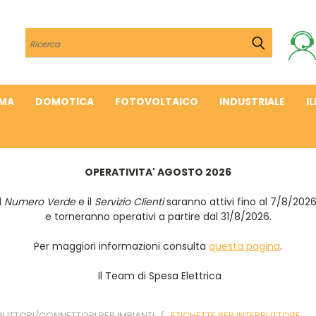
Cerca
IMA
DOMOTICA
FOTOVOLTAICO
INDUSTRIALE
I
OPERATIVITA' AGOSTO 2026
Il
Numero Verde
e il
Servizio Clienti
saranno attivi fino al 7/8/202
e torneranno operativi a partire dal 31/8/2026.
Per maggiori informazioni consulta
questa pagina
.
Il Team di Spesa Elettrica
RUTTORI/CONNETTORI PER IMPIANTI
ETICHETTE PER INTERRUTTORE