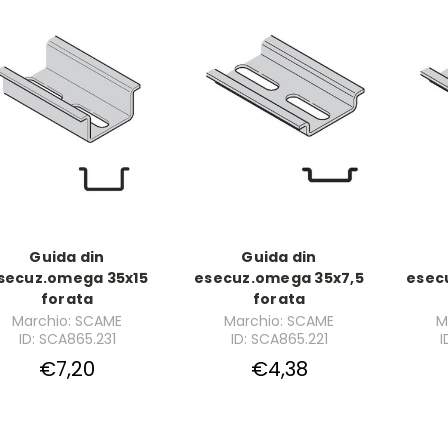
Guida din
Guida din
secuz.omega 35x15
esecuz.omega 35x7,5
esec
forata
forata
Marchio: SCAME
Marchio: SCAME
M
ID: SCA865.231
ID: SCA865.221
I
€7,20
€4,38