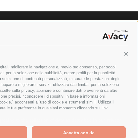
Contin
gitali, migliorare la navigazione e, previo tuo consenso, per scopi
ti per la selezione della pubblicità, creare profili per la pubblicità
 la selezione di contenuti personalizzati, misurare le prestazioni degli
ppare e migliorare i servizi, utilizzare dati limitati per la selezione
 scelte sulla privacy, abbinare e combinare dati provenienti da altre
zione precisi, riconoscere i dispositivi in base a informazioni
okie," acconsenti all'uso di cookie e strumenti simili. Utilizza il
are le tue preferenze in qualsiasi momento cliccando sul link
ILANO - PARTITA IVA E CODICE FISCALE: 08699710961
greeing to the collection of data as described in our
Privacy
Accetta cookie