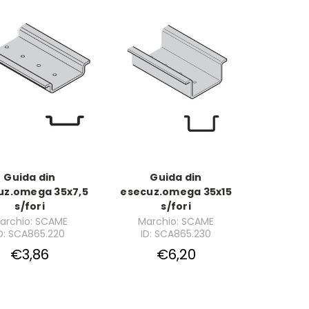
Guida din
Guida din
uz.omega 35x7,5
esecuz.omega 35x15
s/fori
s/fori
archio: SCAME
Marchio: SCAME
D: SCA865.220
ID: SCA865.230
€3,86
€6,20