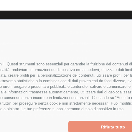
AZIENDA
OLICY
CHI SIAMO
LICY
MARCHI TRATTATI
 SICURI
CONDOMINI
li. Questi strumenti sono essenziali per garantire la fruizione dei contenuti di
alità: archiviare informazioni su dispositivo e/o accedervi, utilizzare dati limita
zata, creare profili per la personalizzazione dei contenuti, utilizzare profili per
raverso statistiche o la combinazione di dati provenienti da fonti diverse, svilu
Bonifico
ere errori, erogare e presentare pubblicità e contenuto, salvare e comunicare le
Bancario
base alle informazioni trasmesse automaticamente, utilizzare dati di geolocalizza
tuo consenso senza incorrere in limitazioni sostanziali. Cliccando su "Accetta co
ta tutto" per proseguire senza cookie non strettamente necessari. Puoi modific
o a sinistra. Le tue preferenze si applicheranno al solo dispositivo in uso.
ITA LIMITATA - VIALE MILANOFIORI, STRADA 4 - PALAZZO A5 20057, ASSAGO M
to improve your shopping experience.
By using our website, you're a
Powered by
BigCommerce
Rifiuta tutto
Created by
Lone Star Templates