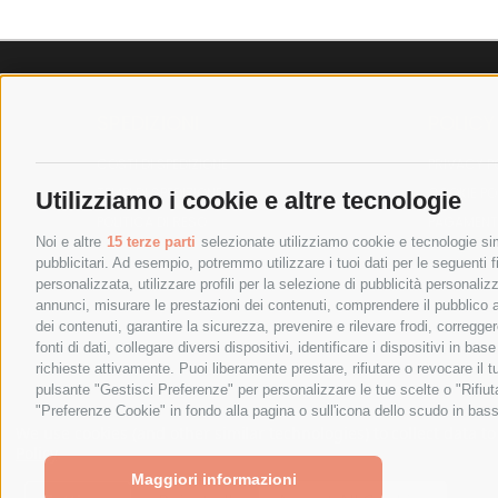
SPEDIZIONI
POLICY
COSTI DI SPEDIZIONE
PRIVACY P
TEMPI DI SPEDIZIONE
COOKIE PO
Utilizziamo i cookie e altre tecnologie
POLITICA DI RESO
PAGAMENTI
Noi e altre
15 terze parti
selezionate utilizziamo cookie e tecnologie simi
pubblicitari. Ad esempio, potremmo utilizzare i tuoi dati per le seguenti fin
personalizzata, utilizzare profili per la selezione di pubblicità personaliz
annunci, misurare le prestazioni dei contenuti, comprendere il pubblico att
dei contenuti, garantire la sicurezza, prevenire e rilevare frodi, corregg
fonti di dati, collegare diversi dispositivi, identificare i dispositivi in 
richieste attivamente. Puoi liberamente prestare, rifiutare o revocare il 
pulsante "Gestisci Preferenze" per personalizzare le tue scelte o "Rifiu
"Preferenze Cookie" in fondo alla pagina o sull'icona dello scudo in bass
SPESA ELETTRICA SOCIETA CONSORTILE A RESPONSABIL
We use cookies (and other similar technologies) to collect data 
Policy
.
Maggiori informazioni