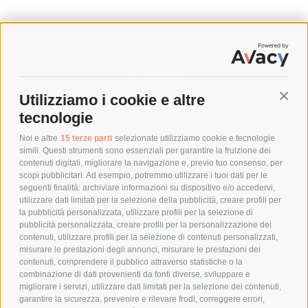
SPEDIZIONI
Utilizziamo i cookie e altre
Conti
COSTI DI SPEDIZIONE
tecnologie
TEMPI DI SPEDIZIONE
POLITICA DI RESO
Noi e altre
15 terze parti
selezionate utilizziamo cookie e tecnologie
simili. Questi strumenti sono essenziali per garantire la fruizione dei
contenuti digitali, migliorare la navigazione e, previo tuo consenso, per
scopi pubblicitari. Ad esempio, potremmo utilizzare i tuoi dati per le
POLICY
seguenti finalità: archiviare informazioni su dispositivo e/o accedervi,
utilizzare dati limitati per la selezione della pubblicità, creare profili per
PRIVACY POLICY
la pubblicità personalizzata, utilizzare profili per la selezione di
pubblicità personalizzata, creare profili per la personalizzazione dei
COOKIE POLICY
contenuti, utilizzare profili per la selezione di contenuti personalizzati,
PAGAMENTI SICURI
misurare le prestazioni degli annunci, misurare le prestazioni dei
contenuti, comprendere il pubblico attraverso statistiche o la
combinazione di dati provenienti da fonti diverse, sviluppare e
migliorare i servizi, utilizzare dati limitati per la selezione dei contenuti,
AZIENDA
garantire la sicurezza, prevenire e rilevare frodi, correggere errori,