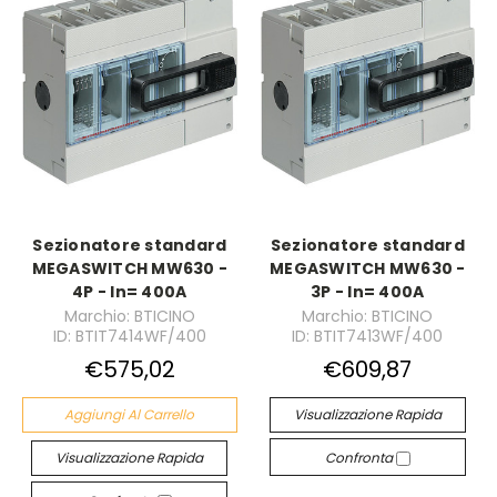
Sezionatore standard
Sezionatore standard
MEGASWITCH MW630 -
MEGASWITCH MW630 -
4P - In= 400A
3P - In= 400A
Marchio: BTICINO
Marchio: BTICINO
ID: BTIT7414WF/400
ID: BTIT7413WF/400
€575,02
€609,87
Aggiungi Al Carrello
Visualizzazione Rapida
Visualizzazione Rapida
Confronta