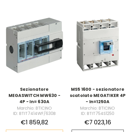
Sezionatore
MS5 1600 - sezionatore
MEGASWITCH MW630 -
scatolato MEGATIKER 4P
4P - In= 630A
- In=1250A
Marchio: BTICINO
Marchio: BTICINO
ID: BTIT7414WF/630B
ID: BTIT754S1250
€1 859,82
€7 023,16