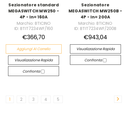
Sezionatore standard
Sezionatore
MEGASWITCH MW250 -
MEGASWITCH MW250B -
4P - In= 160A
4P - In= 200A
Marchio: BTICINO
Marchio: BTICINO
ID: BTIT7234WF/160
ID: BTIT7234WF/200B
€366,70
€943,04
Aggiungi Al Carrello
Visualizzazione Rapida
Visualizzazione Rapida
Confronta
Confronta
1
2
3
4
5