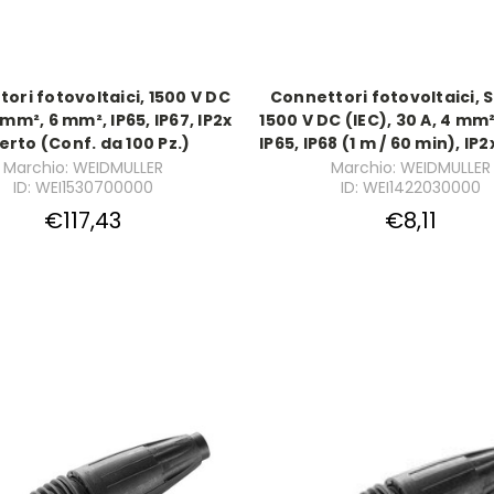
ori fotovoltaici, 1500 V DC
Connettori fotovoltaici, S
 mm², 6 mm², IP65, IP67, IP2x
1500 V DC (IEC), 30 A, 4 mm
erto (Conf. da 100 Pz.)
IP65, IP68 (1 m / 60 min), IP
Marchio: WEIDMULLER
Marchio: WEIDMULLER
ID: WEI1530700000
ID: WEI1422030000
€117,43
€8,11