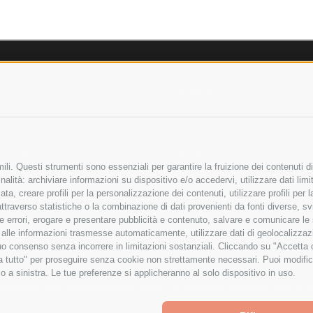
AZIENDA
OLICY
CHI SIAMO
LICY
MARCHI TRATTATI
 SICURI
CONDOMINI
li. Questi strumenti sono essenziali per garantire la fruizione dei contenuti di
alità: archiviare informazioni su dispositivo e/o accedervi, utilizzare dati limita
zata, creare profili per la personalizzazione dei contenuti, utilizzare profili per
raverso statistiche o la combinazione di dati provenienti da fonti diverse, svilu
Bonifico
ere errori, erogare e presentare pubblicità e contenuto, salvare e comunicare le
Bancario
base alle informazioni trasmesse automaticamente, utilizzare dati di geolocalizza
tuo consenso senza incorrere in limitazioni sostanziali. Cliccando su "Accetta co
ta tutto" per proseguire senza cookie non strettamente necessari. Puoi modific
o a sinistra. Le tue preferenze si applicheranno al solo dispositivo in uso.
ITA LIMITATA - VIALE MILANOFIORI, STRADA 4 - PALAZZO A5 20057, ASSAGO M
to improve your shopping experience.
By using our website, you're a
Powered by
BigCommerce