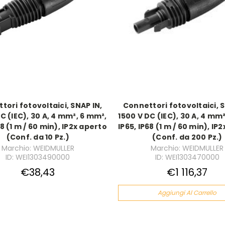
tori fotovoltaici, SNAP IN,
Connettori fotovoltaici, S
C (IEC), 30 A, 4 mm², 6 mm²,
1500 V DC (IEC), 30 A, 4 mm
68 (1 m / 60 min), IP2x aperto
IP65, IP68 (1 m / 60 min), IP
(Conf. da 10 Pz.)
(Conf. da 200 Pz.)
Marchio: WEIDMULLER
Marchio: WEIDMULLER
ID: WEI1303490000
ID: WEI1303470000
€38,43
€1 116,37
Aggiungi Al Carrello