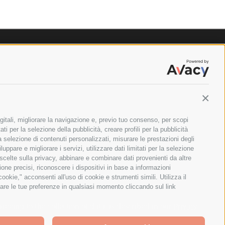
Contin
gitali, migliorare la navigazione e, previo tuo consenso, per scopi
ti per la selezione della pubblicità, creare profili per la pubblicità
 la selezione di contenuti personalizzati, misurare le prestazioni degli
ppare e migliorare i servizi, utilizzare dati limitati per la selezione
 scelte sulla privacy, abbinare e combinare dati provenienti da altre
zione precisi, riconoscere i dispositivi in base a informazioni
okie," acconsenti all'uso di cookie e strumenti simili. Utilizza il
are le tue preferenze in qualsiasi momento cliccando sul link
ILANO - PARTITA IVA E CODICE FISCALE: 08699710961
greeing to the collection of data as described in our
Privacy