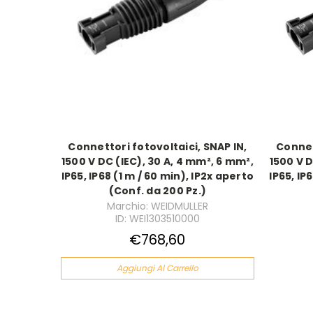
Connettori fotovoltaici, SNAP IN,
Connet
1500 V DC (IEC), 30 A, 4 mm², 6 mm²,
1500 V D
IP65, IP68 (1 m / 60 min), IP2x aperto
IP65, IP
(Conf. da 200 Pz.)
Marchio: WEIDMULLER
ID: WEI1303510000
€768,60
Aggiungi Al Carrello