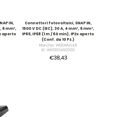
NAP IN,
Connettori fotovoltaici, SNAP IN,
², 6 mm²,
1500 V DC (IEC), 30 A, 4 mm², 6 mm²,
2x aperto
IP65, IP68 (1 m / 60 min), IP2x aperto
(Conf. da 10 Pz.)
Marchio: WEIDMULLER
ID: WEI1303450000
€38,43