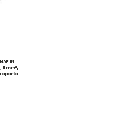
NAP IN,
², 6 mm²,
2x aperto