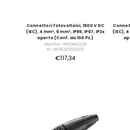
Connettori fotovoltaici, 1500 V DC
Connett
(IEC), 4 mm², 6 mm², IP65, IP67, IP2x
(IEC), 4
aperto (Conf. da 100 Pz.)
ap
Marchio: WEIDMULLER
ID: WEI1530690000
€117,34