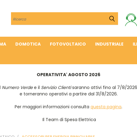
Cerca
IMA
DOMOTICA
FOTOVOLTAICO
INDUSTRIALE
I
OPERATIVITA' AGOSTO 2026
Il
Numero Verde
e il
Servizio Clienti
saranno attivi fino al 7/8/202
e torneranno operativi a partire dal 31/8/2026.
Per maggiori informazioni consulta
questa pagina
.
Il Team di Spesa Elettrica
LTAICO
ACCESSORI PER ENERGIA RINNOVABILE