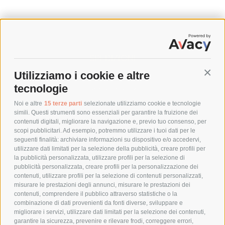
SPEDIZIONI
Utilizziamo i cookie e altre
Conti
COSTI DI SPEDIZIONE
tecnologie
TEMPI DI SPEDIZIONE
POLITICA DI RESO
Noi e altre
15 terze parti
selezionate utilizziamo cookie e tecnologie
simili. Questi strumenti sono essenziali per garantire la fruizione dei
contenuti digitali, migliorare la navigazione e, previo tuo consenso, per
scopi pubblicitari. Ad esempio, potremmo utilizzare i tuoi dati per le
POLICY
seguenti finalità: archiviare informazioni su dispositivo e/o accedervi,
utilizzare dati limitati per la selezione della pubblicità, creare profili per
PRIVACY POLICY
la pubblicità personalizzata, utilizzare profili per la selezione di
pubblicità personalizzata, creare profili per la personalizzazione dei
COOKIE POLICY
contenuti, utilizzare profili per la selezione di contenuti personalizzati,
PAGAMENTI SICURI
misurare le prestazioni degli annunci, misurare le prestazioni dei
contenuti, comprendere il pubblico attraverso statistiche o la
combinazione di dati provenienti da fonti diverse, sviluppare e
migliorare i servizi, utilizzare dati limitati per la selezione dei contenuti,
AZIENDA
garantire la sicurezza, prevenire e rilevare frodi, correggere errori,