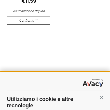
€11,59
Visualizzazione Rapida
Confronta
SPEDIZIONI
Utilizziamo i cookie e altre
Conti
COSTI DI SPEDIZIONE
tecnologie
TEMPI DI SPEDIZIONE