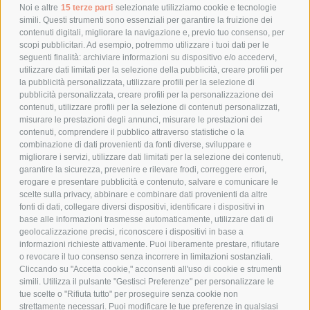
POLITICA DI RESO
Noi e altre
15 terze parti
selezionate utilizziamo cookie e tecnologie
simili. Questi strumenti sono essenziali per garantire la fruizione dei
contenuti digitali, migliorare la navigazione e, previo tuo consenso, per
scopi pubblicitari. Ad esempio, potremmo utilizzare i tuoi dati per le
POLICY
seguenti finalità: archiviare informazioni su dispositivo e/o accedervi,
utilizzare dati limitati per la selezione della pubblicità, creare profili per
PRIVACY POLICY
la pubblicità personalizzata, utilizzare profili per la selezione di
pubblicità personalizzata, creare profili per la personalizzazione dei
COOKIE POLICY
contenuti, utilizzare profili per la selezione di contenuti personalizzati,
PAGAMENTI SICURI
misurare le prestazioni degli annunci, misurare le prestazioni dei
contenuti, comprendere il pubblico attraverso statistiche o la
combinazione di dati provenienti da fonti diverse, sviluppare e
migliorare i servizi, utilizzare dati limitati per la selezione dei contenuti,
AZIENDA
garantire la sicurezza, prevenire e rilevare frodi, correggere errori,
erogare e presentare pubblicità e contenuto, salvare e comunicare le
CHI SIAMO
scelte sulla privacy, abbinare e combinare dati provenienti da altre
fonti di dati, collegare diversi dispositivi, identificare i dispositivi in
MARCHI TRATTATI
base alle informazioni trasmesse automaticamente, utilizzare dati di
CONDOMINI
geolocalizzazione precisi, riconoscere i dispositivi in base a
informazioni richieste attivamente. Puoi liberamente prestare, rifiutare
o revocare il tuo consenso senza incorrere in limitazioni sostanziali.
Cliccando su "Accetta cookie," acconsenti all'uso di cookie e strumenti
simili. Utilizza il pulsante "Gestisci Preferenze" per personalizzare le
tue scelte o "Rifiuta tutto" per proseguire senza cookie non
Bonifico
strettamente necessari. Puoi modificare le tue preferenze in qualsiasi