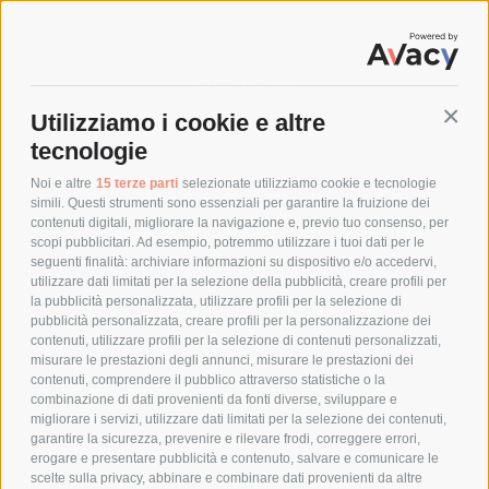
SPEDIZIONI
Utilizziamo i cookie e altre
Conti
COSTI DI SPEDIZIONE
tecnologie
TEMPI DI SPEDIZIONE
POLITICA DI RESO
Noi e altre
15 terze parti
selezionate utilizziamo cookie e tecnologie
simili. Questi strumenti sono essenziali per garantire la fruizione dei
contenuti digitali, migliorare la navigazione e, previo tuo consenso, per
scopi pubblicitari. Ad esempio, potremmo utilizzare i tuoi dati per le
POLICY
seguenti finalità: archiviare informazioni su dispositivo e/o accedervi,
utilizzare dati limitati per la selezione della pubblicità, creare profili per
PRIVACY POLICY
la pubblicità personalizzata, utilizzare profili per la selezione di
pubblicità personalizzata, creare profili per la personalizzazione dei
COOKIE POLICY
contenuti, utilizzare profili per la selezione di contenuti personalizzati,
PAGAMENTI SICURI
misurare le prestazioni degli annunci, misurare le prestazioni dei
contenuti, comprendere il pubblico attraverso statistiche o la
combinazione di dati provenienti da fonti diverse, sviluppare e
migliorare i servizi, utilizzare dati limitati per la selezione dei contenuti,
AZIENDA
garantire la sicurezza, prevenire e rilevare frodi, correggere errori,
erogare e presentare pubblicità e contenuto, salvare e comunicare le
CHI SIAMO
scelte sulla privacy, abbinare e combinare dati provenienti da altre