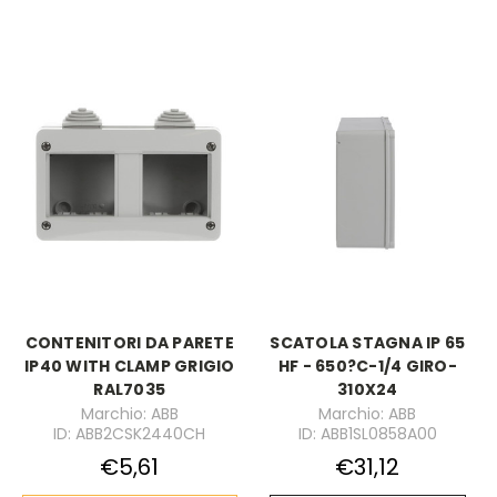
CONTENITORI DA PARETE
SCATOLA STAGNA IP 65
IP40 WITH CLAMP GRIGIO
HF - 650?C-1/4 GIRO-
RAL7035
310X24
Marchio: ABB
Marchio: ABB
ID: ABB2CSK2440CH
ID: ABB1SL0858A00
€5,61
€31,12