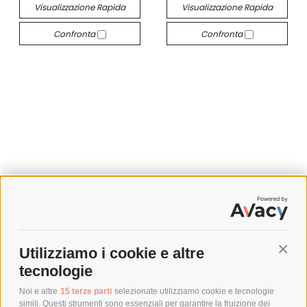
Visualizzazione Rapida
Visualizzazione Rapida
Confronta
Confronta
SPEDIZIONI
Utilizziamo i cookie e altre
Conti
COSTI DI SPEDIZIONE
tecnologie
TEMPI DI SPEDIZIONE
POLITICA DI RESO
Noi e altre
15 terze parti
selezionate utilizziamo cookie e tecnologie
simili. Questi strumenti sono essenziali per garantire la fruizione dei