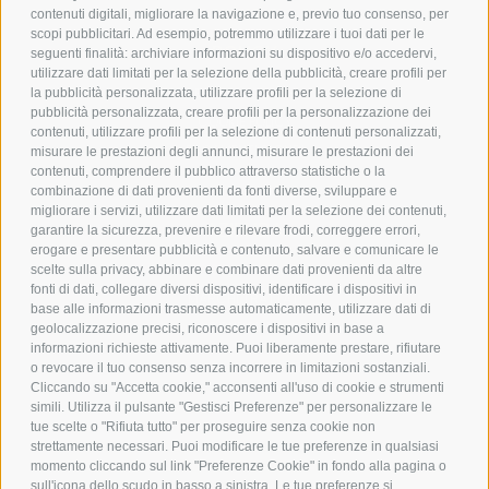
contenuti digitali, migliorare la navigazione e, previo tuo consenso, per
scopi pubblicitari. Ad esempio, potremmo utilizzare i tuoi dati per le
POLICY
seguenti finalità: archiviare informazioni su dispositivo e/o accedervi,
utilizzare dati limitati per la selezione della pubblicità, creare profili per
PRIVACY POLICY
la pubblicità personalizzata, utilizzare profili per la selezione di
pubblicità personalizzata, creare profili per la personalizzazione dei
COOKIE POLICY
contenuti, utilizzare profili per la selezione di contenuti personalizzati,
PAGAMENTI SICURI
misurare le prestazioni degli annunci, misurare le prestazioni dei
contenuti, comprendere il pubblico attraverso statistiche o la
combinazione di dati provenienti da fonti diverse, sviluppare e
migliorare i servizi, utilizzare dati limitati per la selezione dei contenuti,
AZIENDA
garantire la sicurezza, prevenire e rilevare frodi, correggere errori,
erogare e presentare pubblicità e contenuto, salvare e comunicare le
CHI SIAMO
scelte sulla privacy, abbinare e combinare dati provenienti da altre
fonti di dati, collegare diversi dispositivi, identificare i dispositivi in
MARCHI TRATTATI
base alle informazioni trasmesse automaticamente, utilizzare dati di
CONDOMINI
geolocalizzazione precisi, riconoscere i dispositivi in base a
informazioni richieste attivamente. Puoi liberamente prestare, rifiutare
o revocare il tuo consenso senza incorrere in limitazioni sostanziali.
Cliccando su "Accetta cookie," acconsenti all'uso di cookie e strumenti
simili. Utilizza il pulsante "Gestisci Preferenze" per personalizzare le
tue scelte o "Rifiuta tutto" per proseguire senza cookie non
Bonifico
strettamente necessari. Puoi modificare le tue preferenze in qualsiasi
Bancario
momento cliccando sul link "Preferenze Cookie" in fondo alla pagina o
sull'icona dello scudo in basso a sinistra. Le tue preferenze si