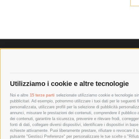
SPEDIZIONI
POLICY
COSTI DI SPEDIZIONE
PRIVACY P
TEMPI DI SPEDIZIONE
COOKIE PO
Utilizziamo i cookie e altre tecnologie
POLITICA DI RESO
PAGAMENTI
Noi e altre
15 terze parti
selezionate utilizziamo cookie e tecnologie simi
pubblicitari. Ad esempio, potremmo utilizzare i tuoi dati per le seguenti fin
personalizzata, utilizzare profili per la selezione di pubblicità personaliz
annunci, misurare le prestazioni dei contenuti, comprendere il pubblico att
dei contenuti, garantire la sicurezza, prevenire e rilevare frodi, corregg
fonti di dati, collegare diversi dispositivi, identificare i dispositivi in 
richieste attivamente. Puoi liberamente prestare, rifiutare o revocare il 
pulsante "Gestisci Preferenze" per personalizzare le tue scelte o "Rifiu