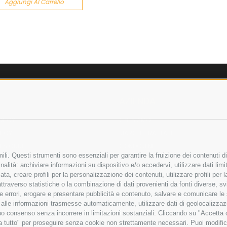
Aggiungi Al Carrello
AZIENDA
OLICY
CHI SIAMO
LICY
MARCHI TRATTATI
 SICURI
CONDOMINI
li. Questi strumenti sono essenziali per garantire la fruizione dei contenuti di
alità: archiviare informazioni su dispositivo e/o accedervi, utilizzare dati limita
zata, creare profili per la personalizzazione dei contenuti, utilizzare profili per
raverso statistiche o la combinazione di dati provenienti da fonti diverse, svilu
Bonifico
ere errori, erogare e presentare pubblicità e contenuto, salvare e comunicare le
Bancario
base alle informazioni trasmesse automaticamente, utilizzare dati di geolocalizza
tuo consenso senza incorrere in limitazioni sostanziali. Cliccando su "Accetta co
ta tutto" per proseguire senza cookie non strettamente necessari. Puoi modific