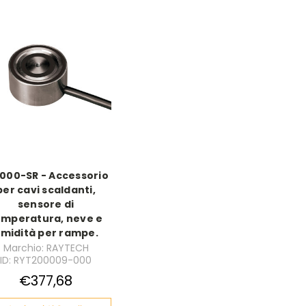
2000-SR - Accessorio
per cavi scaldanti,
sensore di
emperatura, neve e
midità per rampe.
Marchio: RAYTECH
ID: RYT200009-000
€377,68