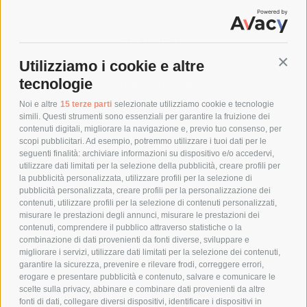
SPEDIZIONI
Utilizziamo i cookie e altre
Conti
COSTI DI SPEDIZIONE
tecnologie
TEMPI DI SPEDIZIONE
POLITICA DI RESO
Noi e altre
15 terze parti
selezionate utilizziamo cookie e tecnologie
simili. Questi strumenti sono essenziali per garantire la fruizione dei
contenuti digitali, migliorare la navigazione e, previo tuo consenso, per
scopi pubblicitari. Ad esempio, potremmo utilizzare i tuoi dati per le
POLICY
seguenti finalità: archiviare informazioni su dispositivo e/o accedervi,
utilizzare dati limitati per la selezione della pubblicità, creare profili per
PRIVACY POLICY
la pubblicità personalizzata, utilizzare profili per la selezione di
pubblicità personalizzata, creare profili per la personalizzazione dei
COOKIE POLICY
contenuti, utilizzare profili per la selezione di contenuti personalizzati,
PAGAMENTI SICURI
misurare le prestazioni degli annunci, misurare le prestazioni dei
contenuti, comprendere il pubblico attraverso statistiche o la
combinazione di dati provenienti da fonti diverse, sviluppare e
migliorare i servizi, utilizzare dati limitati per la selezione dei contenuti,
AZIENDA
garantire la sicurezza, prevenire e rilevare frodi, correggere errori,
erogare e presentare pubblicità e contenuto, salvare e comunicare le
CHI SIAMO
scelte sulla privacy, abbinare e combinare dati provenienti da altre
fonti di dati, collegare diversi dispositivi, identificare i dispositivi in