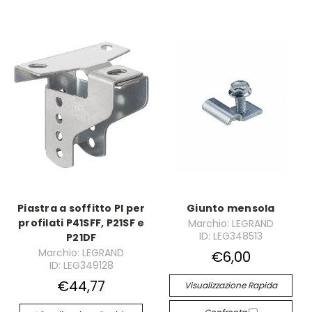
Piastra a soffitto PI per
Giunto mensola
profilati P41SFF, P21SF e
Marchio: LEGRAND
ID: LEG348513
P21DF
Marchio: LEGRAND
€6,00
ID: LEG349128
€44,77
Visualizzazione Rapida