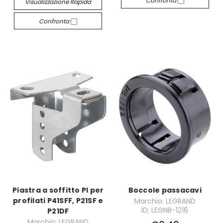
Confronta
Visualizzazione Rapida
Confronta
Piastra a soffitto PI per
Boccole passacavi
profilati P41SFF, P21SF e
Marchio: LEGRAND
ID: LEGNB-1216
P21DF
Marchio: LEGRAND