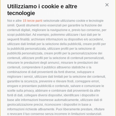
Utilizziamo i cookie e altre
Conti
COSTI DI SPEDIZIONE
tecnologie
TEMPI DI SPEDIZIONE
POLITICA DI RESO
Noi e altre
15 terze parti
selezionate utilizziamo cookie e tecnologie
simili. Questi strumenti sono essenziali per garantire la fruizione dei
contenuti digitali, migliorare la navigazione e, previo tuo consenso, per
scopi pubblicitari. Ad esempio, potremmo utilizzare i tuoi dati per le
POLICY
seguenti finalità: archiviare informazioni su dispositivo e/o accedervi,
utilizzare dati limitati per la selezione della pubblicità, creare profili per
PRIVACY POLICY
la pubblicità personalizzata, utilizzare profili per la selezione di
pubblicità personalizzata, creare profili per la personalizzazione dei
COOKIE POLICY
contenuti, utilizzare profili per la selezione di contenuti personalizzati,
PAGAMENTI SICURI
misurare le prestazioni degli annunci, misurare le prestazioni dei
contenuti, comprendere il pubblico attraverso statistiche o la
combinazione di dati provenienti da fonti diverse, sviluppare e
migliorare i servizi, utilizzare dati limitati per la selezione dei contenuti,
AZIENDA
garantire la sicurezza, prevenire e rilevare frodi, correggere errori,
erogare e presentare pubblicità e contenuto, salvare e comunicare le
CHI SIAMO
scelte sulla privacy, abbinare e combinare dati provenienti da altre
fonti di dati, collegare diversi dispositivi, identificare i dispositivi in
MARCHI TRATTATI
base alle informazioni trasmesse automaticamente, utilizzare dati di
CONDOMINI
geolocalizzazione precisi, riconoscere i dispositivi in base a
informazioni richieste attivamente. Puoi liberamente prestare, rifiutare
o revocare il tuo consenso senza incorrere in limitazioni sostanziali.