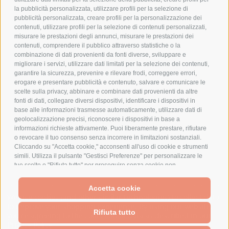
la pubblicità personalizzata, utilizzare profili per la selezione di
pubblicità personalizzata, creare profili per la personalizzazione dei
contenuti, utilizzare profili per la selezione di contenuti personalizzati,
AZIENDA
misurare le prestazioni degli annunci, misurare le prestazioni dei
contenuti, comprendere il pubblico attraverso statistiche o la
CHI SIAMO
combinazione di dati provenienti da fonti diverse, sviluppare e
MARCHI TRATTATI
migliorare i servizi, utilizzare dati limitati per la selezione dei contenuti,
garantire la sicurezza, prevenire e rilevare frodi, correggere errori,
CONDOMINI
erogare e presentare pubblicità e contenuto, salvare e comunicare le
scelte sulla privacy, abbinare e combinare dati provenienti da altre
fonti di dati, collegare diversi dispositivi, identificare i dispositivi in
base alle informazioni trasmesse automaticamente, utilizzare dati di
geolocalizzazione precisi, riconoscere i dispositivi in base a
informazioni richieste attivamente. Puoi liberamente prestare, rifiutare
Bonifico
Bancario
o revocare il tuo consenso senza incorrere in limitazioni sostanziali.
Cliccando su "Accetta cookie," acconsenti all'uso di cookie e strumenti
simili. Utilizza il pulsante "Gestisci Preferenze" per personalizzare le
tue scelte o "Rifiuta tutto" per proseguire senza cookie non
strettamente necessari. Puoi modificare le tue preferenze in qualsiasi
momento cliccando sul link "Preferenze Cookie" in fondo alla pagina o
SPESA ELETTRICA SOCIETA CONSORTILE A RESPONSABILITA LIMITATA - VIALE
Accetta cookie
sull'icona dello scudo in basso a sinistra. Le tue preferenze si
MILANOFIORI, STRADA 4 - PALAZZO A5 20057, ASSAGO MILANO - PARTITA IVA
We use cookies (and other similar technologies) to collect data
applicheranno al solo dispositivo in uso.
E CODICE FISCALE: 08699710961
to improve your shopping experience.
By using our website,
Rifiuta tutto
you're agreeing to the collection of data as described in our
Privacy Policy
.
Powered by
BigCommerce