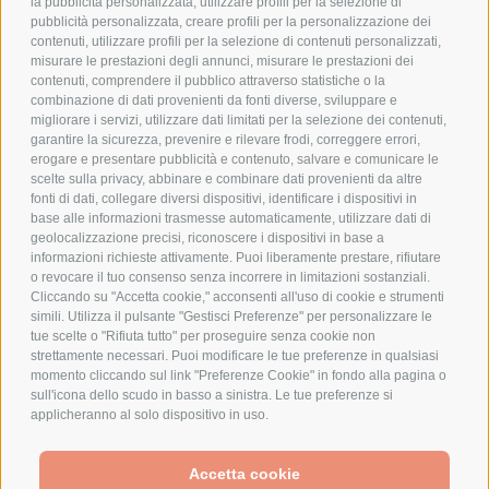
PRIVACY POLICY
la pubblicità personalizzata, utilizzare profili per la selezione di
pubblicità personalizzata, creare profili per la personalizzazione dei
COOKIE POLICY
contenuti, utilizzare profili per la selezione di contenuti personalizzati,
PAGAMENTI SICURI
misurare le prestazioni degli annunci, misurare le prestazioni dei
contenuti, comprendere il pubblico attraverso statistiche o la
combinazione di dati provenienti da fonti diverse, sviluppare e
migliorare i servizi, utilizzare dati limitati per la selezione dei contenuti,
AZIENDA
garantire la sicurezza, prevenire e rilevare frodi, correggere errori,
erogare e presentare pubblicità e contenuto, salvare e comunicare le
CHI SIAMO
scelte sulla privacy, abbinare e combinare dati provenienti da altre
fonti di dati, collegare diversi dispositivi, identificare i dispositivi in
MARCHI TRATTATI
base alle informazioni trasmesse automaticamente, utilizzare dati di
CONDOMINI
geolocalizzazione precisi, riconoscere i dispositivi in base a
informazioni richieste attivamente. Puoi liberamente prestare, rifiutare
o revocare il tuo consenso senza incorrere in limitazioni sostanziali.
Cliccando su "Accetta cookie," acconsenti all'uso di cookie e strumenti
simili. Utilizza il pulsante "Gestisci Preferenze" per personalizzare le
tue scelte o "Rifiuta tutto" per proseguire senza cookie non
Bonifico
strettamente necessari. Puoi modificare le tue preferenze in qualsiasi
Bancario
momento cliccando sul link "Preferenze Cookie" in fondo alla pagina o
sull'icona dello scudo in basso a sinistra. Le tue preferenze si
applicheranno al solo dispositivo in uso.
SPESA ELETTRICA SOCIETA CONSORTILE A RESPONSABILITA LIMITATA - VIALE
Accetta cookie