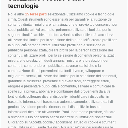
tecnologie
TEMPI DI SPEDIZIONE
POLITICA DI RESO
Noi e altre
15 terze parti
selezionate utilizziamo cookie e tecnologie
simili. Questi strumenti sono essenziali per garantire la fruizione dei
contenuti digitali, migliorare la navigazione e, previo tuo consenso, per
scopi pubblicitari. Ad esempio, potremmo utilizzare i tuoi dati per le
POLICY
seguenti finalità: archiviare informazioni su dispositivo e/o accedervi,
utilizzare dati limitati per la selezione della pubblicità, creare profili per
PRIVACY POLICY
la pubblicità personalizzata, utilizzare profili per la selezione di
pubblicità personalizzata, creare profili per la personalizzazione dei
COOKIE POLICY
contenuti, utilizzare profili per la selezione di contenuti personalizzati,
PAGAMENTI SICURI
misurare le prestazioni degli annunci, misurare le prestazioni dei
contenuti, comprendere il pubblico attraverso statistiche o la
combinazione di dati provenienti da fonti diverse, sviluppare e
migliorare i servizi, utilizzare dati limitati per la selezione dei contenuti,
AZIENDA
garantire la sicurezza, prevenire e rilevare frodi, correggere errori,
erogare e presentare pubblicità e contenuto, salvare e comunicare le
CHI SIAMO
scelte sulla privacy, abbinare e combinare dati provenienti da altre
fonti di dati, collegare diversi dispositivi, identificare i dispositivi in
MARCHI TRATTATI
base alle informazioni trasmesse automaticamente, utilizzare dati di
CONDOMINI
geolocalizzazione precisi, riconoscere i dispositivi in base a
informazioni richieste attivamente. Puoi liberamente prestare, rifiutare
o revocare il tuo consenso senza incorrere in limitazioni sostanziali.
Cliccando su "Accetta cookie," acconsenti all'uso di cookie e strumenti
simili. Utilizza il pulsante "Gestisci Preferenze" per personalizzare le