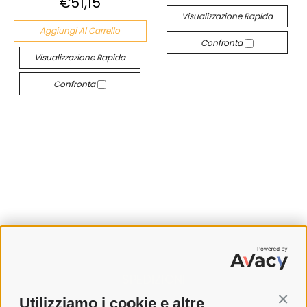
€51,15
Visualizzazione Rapida
Aggiungi Al Carrello
Confronta
Visualizzazione Rapida
Confronta
SPEDIZIONI
Utilizziamo i cookie e altre
Conti
COSTI DI SPEDIZIONE