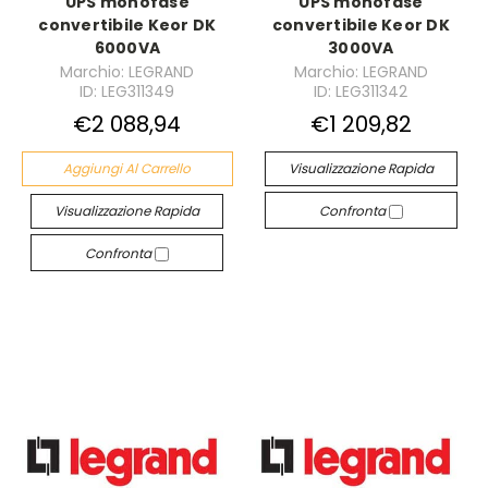
UPS monofase
UPS monofase
convertibile Keor DK
convertibile Keor DK
6000VA
3000VA
Marchio: LEGRAND
Marchio: LEGRAND
ID: LEG311349
ID: LEG311342
€2 088,94
€1 209,82
Aggiungi Al Carrello
Visualizzazione Rapida
Visualizzazione Rapida
Confronta
Confronta