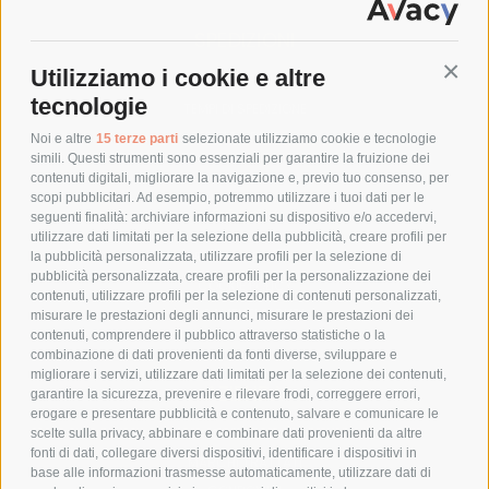
SPEDIZIONI
Utilizziamo i cookie e altre
Conti
COSTI DI SPEDIZIONE
tecnologie
TEMPI DI SPEDIZIONE
POLITICA DI RESO
Noi e altre
15 terze parti
selezionate utilizziamo cookie e tecnologie
simili. Questi strumenti sono essenziali per garantire la fruizione dei
contenuti digitali, migliorare la navigazione e, previo tuo consenso, per
scopi pubblicitari. Ad esempio, potremmo utilizzare i tuoi dati per le
POLICY
seguenti finalità: archiviare informazioni su dispositivo e/o accedervi,
utilizzare dati limitati per la selezione della pubblicità, creare profili per
PRIVACY POLICY
la pubblicità personalizzata, utilizzare profili per la selezione di
pubblicità personalizzata, creare profili per la personalizzazione dei
COOKIE POLICY
contenuti, utilizzare profili per la selezione di contenuti personalizzati,
PAGAMENTI SICURI
misurare le prestazioni degli annunci, misurare le prestazioni dei
contenuti, comprendere il pubblico attraverso statistiche o la
combinazione di dati provenienti da fonti diverse, sviluppare e
migliorare i servizi, utilizzare dati limitati per la selezione dei contenuti,
AZIENDA
garantire la sicurezza, prevenire e rilevare frodi, correggere errori,
erogare e presentare pubblicità e contenuto, salvare e comunicare le
CHI SIAMO
scelte sulla privacy, abbinare e combinare dati provenienti da altre
fonti di dati, collegare diversi dispositivi, identificare i dispositivi in
MARCHI TRATTATI
base alle informazioni trasmesse automaticamente, utilizzare dati di