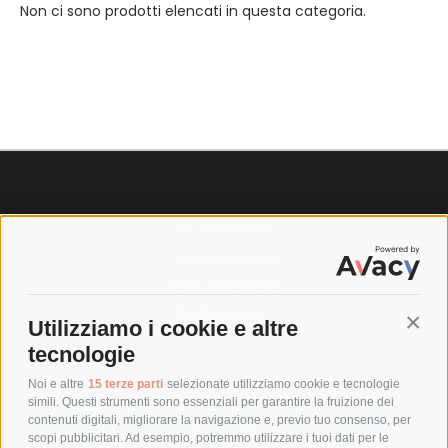
Non ci sono prodotti elencati in questa categoria.
SPEDIZIONI
COSTI DI SPEDIZIONE
TEMPI DI SPEDIZIONE
POLITICA DI RESO
Utilizziamo i cookie e altre
Conti
tecnologie
POLICY
Noi e altre
15 terze parti
selezionate utilizziamo cookie e tecnologie
simili. Questi strumenti sono essenziali per garantire la fruizione dei
contenuti digitali, migliorare la navigazione e, previo tuo consenso, per
PRIVACY POLICY
scopi pubblicitari. Ad esempio, potremmo utilizzare i tuoi dati per le