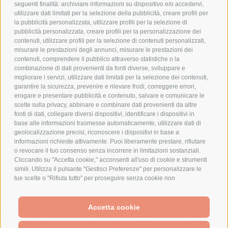
COOKIE POLICY
seguenti finalità: archiviare informazioni su dispositivo e/o accedervi,
PAGAMENTI SICURI
utilizzare dati limitati per la selezione della pubblicità, creare profili per
la pubblicità personalizzata, utilizzare profili per la selezione di
pubblicità personalizzata, creare profili per la personalizzazione dei
contenuti, utilizzare profili per la selezione di contenuti personalizzati,
AZIENDA
misurare le prestazioni degli annunci, misurare le prestazioni dei
contenuti, comprendere il pubblico attraverso statistiche o la
combinazione di dati provenienti da fonti diverse, sviluppare e
CHI SIAMO
migliorare i servizi, utilizzare dati limitati per la selezione dei contenuti,
MARCHI TRATTATI
garantire la sicurezza, prevenire e rilevare frodi, correggere errori,
CONDOMINI
erogare e presentare pubblicità e contenuto, salvare e comunicare le
scelte sulla privacy, abbinare e combinare dati provenienti da altre
fonti di dati, collegare diversi dispositivi, identificare i dispositivi in
base alle informazioni trasmesse automaticamente, utilizzare dati di
geolocalizzazione precisi, riconoscere i dispositivi in base a
informazioni richieste attivamente. Puoi liberamente prestare, rifiutare
Bonifico
o revocare il tuo consenso senza incorrere in limitazioni sostanziali.
Bancario
Cliccando su "Accetta cookie," acconsenti all'uso di cookie e strumenti
simili. Utilizza il pulsante "Gestisci Preferenze" per personalizzare le
tue scelte o "Rifiuta tutto" per proseguire senza cookie non
strettamente necessari. Puoi modificare le tue preferenze in qualsiasi
momento cliccando sul link "Preferenze Cookie" in fondo alla pagina o
SPESA ELETTRICA SOCIETA CONSORTILE A RESPONSABILITA LIMITATA - VIALE
sull'icona dello scudo in basso a sinistra. Le tue preferenze si
Accetta cookie
MILANOFIORI, STRADA 4 - PALAZZO A5 20057, ASSAGO MILANO - PARTITA IVA
We use cookies (and other similar technologies) to collect data
applicheranno al solo dispositivo in uso.
E CODICE FISCALE: 08699710961
to improve your shopping experience.
By using our website,