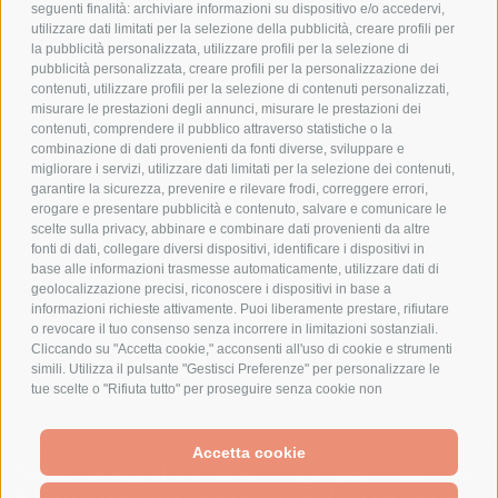
COOKIE POLICY
seguenti finalità: archiviare informazioni su dispositivo e/o accedervi,
PAGAMENTI SICURI
utilizzare dati limitati per la selezione della pubblicità, creare profili per
la pubblicità personalizzata, utilizzare profili per la selezione di
pubblicità personalizzata, creare profili per la personalizzazione dei
contenuti, utilizzare profili per la selezione di contenuti personalizzati,
AZIENDA
misurare le prestazioni degli annunci, misurare le prestazioni dei
contenuti, comprendere il pubblico attraverso statistiche o la
combinazione di dati provenienti da fonti diverse, sviluppare e
CHI SIAMO
migliorare i servizi, utilizzare dati limitati per la selezione dei contenuti,
MARCHI TRATTATI
garantire la sicurezza, prevenire e rilevare frodi, correggere errori,
CONDOMINI
erogare e presentare pubblicità e contenuto, salvare e comunicare le
scelte sulla privacy, abbinare e combinare dati provenienti da altre
fonti di dati, collegare diversi dispositivi, identificare i dispositivi in
base alle informazioni trasmesse automaticamente, utilizzare dati di
geolocalizzazione precisi, riconoscere i dispositivi in base a
informazioni richieste attivamente. Puoi liberamente prestare, rifiutare
Bonifico
o revocare il tuo consenso senza incorrere in limitazioni sostanziali.
Bancario
Cliccando su "Accetta cookie," acconsenti all'uso di cookie e strumenti
simili. Utilizza il pulsante "Gestisci Preferenze" per personalizzare le
tue scelte o "Rifiuta tutto" per proseguire senza cookie non
strettamente necessari. Puoi modificare le tue preferenze in qualsiasi
momento cliccando sul link "Preferenze Cookie" in fondo alla pagina o
SPESA ELETTRICA SOCIETA CONSORTILE A RESPONSABILITA LIMITATA - VIALE
sull'icona dello scudo in basso a sinistra. Le tue preferenze si
Accetta cookie
MILANOFIORI, STRADA 4 - PALAZZO A5 20057, ASSAGO MILANO - PARTITA IVA
We use cookies (and other similar technologies) to collect data
applicheranno al solo dispositivo in uso.
E CODICE FISCALE: 08699710961
to improve your shopping experience.
By using our website,