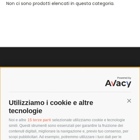
Non ci sono prodotti elencati in questa categoria.
SPEDIZIONI
COSTI DI SPEDIZIONE
TEMPI DI SPEDIZIONE
POLITICA DI RESO
Utilizziamo i cookie e altre
Conti
tecnologie
POLICY
Noi e altre
15 terze parti
selezionate utilizziamo cookie e tecnologie
simili. Questi strumenti sono essenziali per garantire la fruizione dei
contenuti digitali, migliorare la navigazione e, previo tuo consenso, per
PRIVACY POLICY
scopi pubblicitari. Ad esempio, potremmo utilizzare i tuoi dati per le