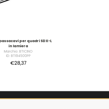
 passacavi per quadri SDX-L
in lamiera
Marchio: BTICINO
ID: BTI94500PP
€28,37