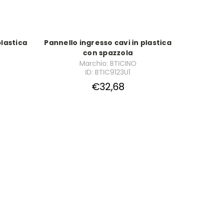
plastica
Pannello ingresso cavi in plastica
con spazzola
Marchio: BTICINO
ID: BTIC9123U1
€32,68