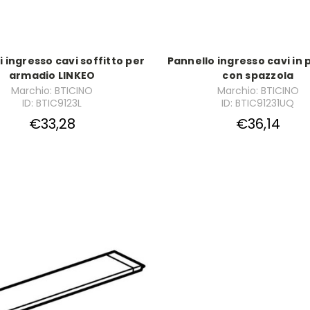
i ingresso cavi soffitto per
Pannello ingresso cavi in 
armadio LINKEO
con spazzola
Marchio: BTICINO
Marchio: BTICINO
ID: BTIC9123L
ID: BTIC91231UQ
€33,28
€36,14