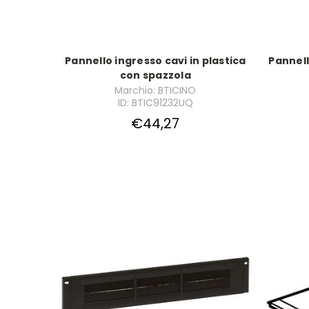
Pannello ingresso cavi in plastica
Pannell
con spazzola
Marchio: BTICINO
ID: BTIC91232UQ
€44,27