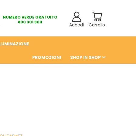
NUMERO VERDE GRATUITO
800 301 800
Accedi
Carrello
LLUMINAZIONE
PROMOZIONI
SHOP IN SHOP
6
OLI CABINET