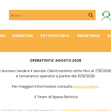
Cerca
IMA
DOMOTICA
FOTOVOLTAICO
INDUSTRIALE
I
OPERATIVITA' AGOSTO 2026
Il
Numero Verde
e il
Servizio Clienti
saranno attivi fino al 7/8/202
e torneranno operativi a partire dal 31/8/2026.
Per maggiori informazioni consulta
questa pagina
.
Il Team di Spesa Elettrica
. ELETTRICA (INCL. DISTRIB. IMPIANTI)
PIASTRA PRESSACAVO PER PICC