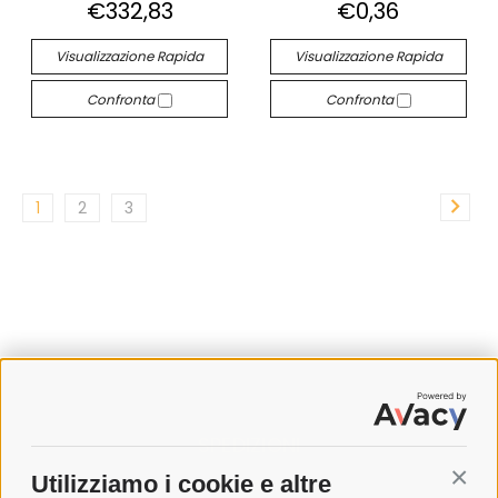
€332,83
€0,36
Visualizzazione Rapida
Visualizzazione Rapida
Confronta
Confronta
1
2
3
SPEDIZIONI
Utilizziamo i cookie e altre
Conti
COSTI DI SPEDIZIONE