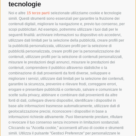
tecnologie
TEMPI DI SPEDIZIONE
POLITICA DI RESO
Noi e altre
15 terze parti
selezionate utilizziamo cookie e tecnologie
simili. Questi strumenti sono essenziali per garantire la fruizione dei
contenuti digitali, migliorare la navigazione e, previo tuo consenso, per
scopi pubblicitari. Ad esempio, potremmo utilizzare i tuoi dati per le
POLICY
seguenti finalità: archiviare informazioni su dispositivo e/o accedervi,
utilizzare dati limitati per la selezione della pubblicità, creare profili per
PRIVACY POLICY
la pubblicità personalizzata, utilizzare profili per la selezione di
pubblicità personalizzata, creare profili per la personalizzazione dei
COOKIE POLICY
contenuti, utilizzare profili per la selezione di contenuti personalizzati,
PAGAMENTI SICURI
misurare le prestazioni degli annunci, misurare le prestazioni dei
contenuti, comprendere il pubblico attraverso statistiche o la
combinazione di dati provenienti da fonti diverse, sviluppare e
migliorare i servizi, utilizzare dati limitati per la selezione dei contenuti,
AZIENDA
garantire la sicurezza, prevenire e rilevare frodi, correggere errori,
erogare e presentare pubblicità e contenuto, salvare e comunicare le
CHI SIAMO
scelte sulla privacy, abbinare e combinare dati provenienti da altre
fonti di dati, collegare diversi dispositivi, identificare i dispositivi in
MARCHI TRATTATI
base alle informazioni trasmesse automaticamente, utilizzare dati di
CONDOMINI
geolocalizzazione precisi, riconoscere i dispositivi in base a
informazioni richieste attivamente. Puoi liberamente prestare, rifiutare
o revocare il tuo consenso senza incorrere in limitazioni sostanziali.
Cliccando su "Accetta cookie," acconsenti all'uso di cookie e strumenti
simili. Utilizza il pulsante "Gestisci Preferenze" per personalizzare le