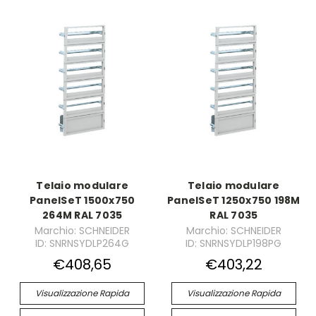
Telaio modulare
Telaio modulare
PanelSeT 1500x750
PanelSeT 1250x750 198M
264M RAL 7035
RAL 7035
Marchio: SCHNEIDER
Marchio: SCHNEIDER
ID: SNRNSYDLP264G
ID: SNRNSYDLP198PG
€408,65
€403,22
Visualizzazione Rapida
Visualizzazione Rapida