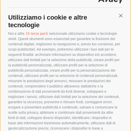
SPEDIZIONI
Utilizziamo i cookie e altre
Conti
COSTI DI SPEDIZIONE
tecnologie
TEMPI DI SPEDIZIONE
POLITICA DI RESO
Noi e altre
15 terze parti
selezionate utilizziamo cookie e tecnologie
simili. Questi strumenti sono essenziali per garantire la fruizione dei
contenuti digitali, migliorare la navigazione e, previo tuo consenso, per
scopi pubblicitari. Ad esempio, potremmo utilizzare i tuoi dati per le
POLICY
seguenti finalità: archiviare informazioni su dispositivo e/o accedervi,
utilizzare dati limitati per la selezione della pubblicità, creare profili per
PRIVACY POLICY
la pubblicità personalizzata, utilizzare profili per la selezione di
pubblicità personalizzata, creare profili per la personalizzazione dei
COOKIE POLICY
contenuti, utilizzare profili per la selezione di contenuti personalizzati,
PAGAMENTI SICURI
misurare le prestazioni degli annunci, misurare le prestazioni dei
contenuti, comprendere il pubblico attraverso statistiche o la
combinazione di dati provenienti da fonti diverse, sviluppare e
migliorare i servizi, utilizzare dati limitati per la selezione dei contenuti,
AZIENDA
garantire la sicurezza, prevenire e rilevare frodi, correggere errori,
erogare e presentare pubblicità e contenuto, salvare e comunicare le
CHI SIAMO
scelte sulla privacy, abbinare e combinare dati provenienti da altre
fonti di dati, collegare diversi dispositivi, identificare i dispositivi in
MARCHI TRATTATI
base alle informazioni trasmesse automaticamente, utilizzare dati di
CONDOMINI
geolocalizzazione precisi, riconoscere i dispositivi in base a