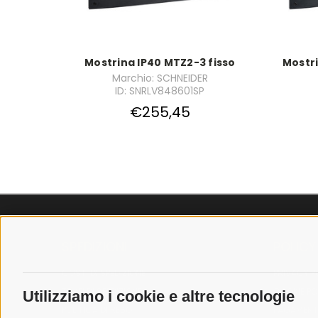
Mostrina IP40 MTZ2-3 fisso
Mostri
Marchio: SCHNEIDER
ID: SNRLV848601SP
€255,45
SPEDIZIONI
POLICY
COSTI DI SPEDIZIONE
PRIVACY P
TEMPI DI SPEDIZIONE
COOKIE PO
Utilizziamo i cookie e altre tecnologie
POLITICA DI RESO
PAGAMENTI