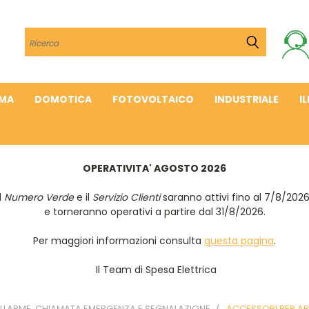
Cerca
IMA
DOMOTICA
FOTOVOLTAICO
INDUSTRIALE
I
OPERATIVITA' AGOSTO 2026
Il
Numero Verde
e il
Servizio Clienti
saranno attivi fino al 7/8/202
e torneranno operativi a partire dal 31/8/2026.
Per maggiori informazioni consulta
questa pagina
.
Il Team di Spesa Elettrica
ALLARME, CHIAMATA EMERGENZA E SEGNALAZIONE
ACCESSORI PER AP