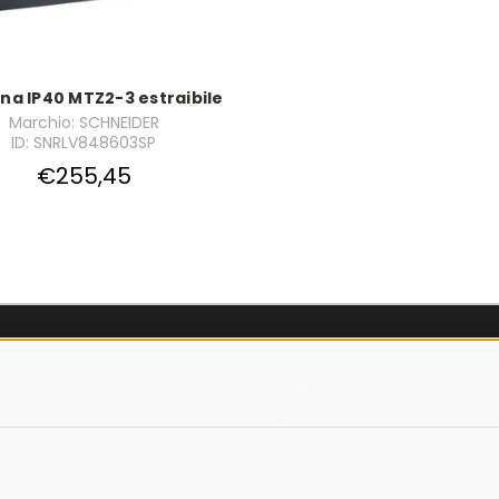
na IP40 MTZ2-3 estraibile
Marchio: SCHNEIDER
ID: SNRLV848603SP
€255,45
AZIENDA
OLICY
CHI SIAMO
LICY
MARCHI TRATTATI
 SICURI
CONDOMINI