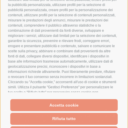
la pubblicità personalizzata, utilizzare profili per la selezione di
pubblicità personalizzata, creare profili per la personalizzazione dei
contenuti, utilizzare profili per la selezione di contenuti personalizzati,
AZIENDA
misurare le prestazioni degli annunci, misurare le prestazioni dei
contenuti, comprendere il pubblico attraverso statistiche o la
CHI SIAMO
combinazione di dati provenienti da fonti diverse, sviluppare e
MARCHI TRATTATI
migliorare i servizi, utilizzare dati limitati per la selezione dei contenuti,
garantire la sicurezza, prevenire e rilevare frodi, correggere errori,
CONDOMINI
erogare e presentare pubblicità e contenuto, salvare e comunicare le
scelte sulla privacy, abbinare e combinare dati provenienti da altre
fonti di dati, collegare diversi dispositivi, identificare i dispositivi in
base alle informazioni trasmesse automaticamente, utilizzare dati di
geolocalizzazione precisi, riconoscere i dispositivi in base a
informazioni richieste attivamente. Puoi liberamente prestare, rifiutare
Bonifico
Bancario
o revocare il tuo consenso senza incorrere in limitazioni sostanziali.
Cliccando su "Accetta cookie," acconsenti all'uso di cookie e strumenti
simili. Utilizza il pulsante "Gestisci Preferenze" per personalizzare le
tue scelte o "Rifiuta tutto" per proseguire senza cookie non
strettamente necessari. Puoi modificare le tue preferenze in qualsiasi
momento cliccando sul link "Preferenze Cookie" in fondo alla pagina o
SPESA ELETTRICA SOCIETA CONSORTILE A RESPONSABILITA LIMITATA - VIALE
Accetta cookie
sull'icona dello scudo in basso a sinistra. Le tue preferenze si
MILANOFIORI, STRADA 4 - PALAZZO A5 20057, ASSAGO MILANO - PARTITA IVA
We use cookies (and other similar technologies) to collect data
applicheranno al solo dispositivo in uso.
E CODICE FISCALE: 08699710961
to improve your shopping experience.
By using our website,
Rifiuta tutto
you're agreeing to the collection of data as described in our
Privacy Policy
.
Powered by
BigCommerce