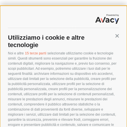
SPEDIZIONI
Utilizziamo i cookie e altre
Conti
COSTI DI SPEDIZIONE
tecnologie
TEMPI DI SPEDIZIONE
POLITICA DI RESO
Noi e altre
15 terze parti
selezionate utilizziamo cookie e tecnologie
simili. Questi strumenti sono essenziali per garantire la fruizione dei
contenuti digitali, migliorare la navigazione e, previo tuo consenso, per
scopi pubblicitari. Ad esempio, potremmo utilizzare i tuoi dati per le
POLICY
seguenti finalità: archiviare informazioni su dispositivo e/o accedervi,
utilizzare dati limitati per la selezione della pubblicità, creare profili per
PRIVACY POLICY
la pubblicità personalizzata, utilizzare profili per la selezione di
pubblicità personalizzata, creare profili per la personalizzazione dei
COOKIE POLICY
contenuti, utilizzare profili per la selezione di contenuti personalizzati,
PAGAMENTI SICURI
misurare le prestazioni degli annunci, misurare le prestazioni dei
contenuti, comprendere il pubblico attraverso statistiche o la
combinazione di dati provenienti da fonti diverse, sviluppare e
migliorare i servizi, utilizzare dati limitati per la selezione dei contenuti,
AZIENDA
garantire la sicurezza, prevenire e rilevare frodi, correggere errori,
erogare e presentare pubblicità e contenuto, salvare e comunicare le