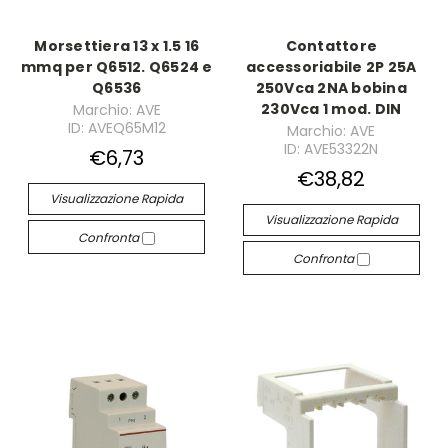
Morsettiera 13 x 1.5 16
Contattore
mmq per Q6512. Q6524 e
accessoriabile 2P 25A
Q6536
250Vca 2NA bobina
230Vca 1 mod. DIN
Marchio: AVE
ID: AVEQ65M12
Marchio: AVE
ID: AVE53322N
€6,73
€38,82
Visualizzazione Rapida
Visualizzazione Rapida
Confronta
Confronta