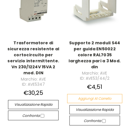
Trasformatore di
Supporto 2 moduli S44
sicurezza resistente al
per guida EN50022
cortocircuito per
colore RAL7035
servizio intermittente.
larghezza pari a 3 Mod.
Vn 230/1224V 15VA 2
din
mod. DIN
Marchio: AVE
ID: AVE53/44/2
Marchio: AVE
ID: AVE5347
€4,51
€30,25
Aggiungi Al Carrello
Visualizzazione Rapida
Visualizzazione Rapida
Confronta
Confronta