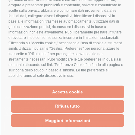
erogare e presentare pubblicità e contenuto, salvare e comunicare le
CHI SIAMO
scelte sulla privacy, abbinare e combinare dati provenienti da altre
fonti di dati, collegare diversi dispositivi, identificare i dispositivi in
MARCHI TRATTATI
base alle informazioni trasmesse automaticamente, utilizzare dati di
CONDOMINI
geolocalizzazione precisi, riconoscere i dispositivi in base a
informazioni richieste attivamente. Puoi liberamente prestare, rifiutare
o revocare il tuo consenso senza incorrere in limitazioni sostanziali.
Cliccando su "Accetta cookie," acconsenti all'uso di cookie e strumenti
simili. Utilizza il pulsante "Gestisci Preferenze" per personalizzare le
tue scelte o "Rifiuta tutto" per proseguire senza cookie non
Bonifico
strettamente necessari. Puoi modificare le tue preferenze in qualsiasi
Bancario
momento cliccando sul link "Preferenze Cookie" in fondo alla pagina o
sull'icona dello scudo in basso a sinistra. Le tue preferenze si
applicheranno al solo dispositivo in uso.
SPESA ELETTRICA SOCIETA CONSORTILE A RESPONSABILITA LIMITATA - VIALE
Accetta cookie
MILANOFIORI, STRADA 4 - PALAZZO A5 20057, ASSAGO MILANO - PARTITA IVA
We use cookies (and other similar technologies) to collect data
E CODICE FISCALE: 08699710961
to improve your shopping experience.
By using our website,
Rifiuta tutto
you're agreeing to the collection of data as described in our
Privacy Policy
.
Powered by
BigCommerce
Created by
Lone Star Templates
Maggiori informazioni
© 2026 Spesa Elettrica
Settings
Reject all
Accept All Cookies