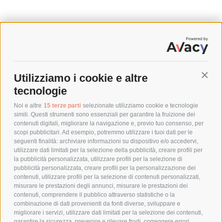
SPEDIZIONI
Utilizziamo i cookie e altre
Conti
COSTI DI SPEDIZIONE
tecnologie
TEMPI DI SPEDIZIONE
POLITICA DI RESO
Noi e altre
15 terze parti
selezionate utilizziamo cookie e tecnologie
simili. Questi strumenti sono essenziali per garantire la fruizione dei
contenuti digitali, migliorare la navigazione e, previo tuo consenso, per
scopi pubblicitari. Ad esempio, potremmo utilizzare i tuoi dati per le
POLICY
seguenti finalità: archiviare informazioni su dispositivo e/o accedervi,
utilizzare dati limitati per la selezione della pubblicità, creare profili per
PRIVACY POLICY
la pubblicità personalizzata, utilizzare profili per la selezione di
pubblicità personalizzata, creare profili per la personalizzazione dei
COOKIE POLICY
contenuti, utilizzare profili per la selezione di contenuti personalizzati,
PAGAMENTI SICURI
misurare le prestazioni degli annunci, misurare le prestazioni dei
contenuti, comprendere il pubblico attraverso statistiche o la
combinazione di dati provenienti da fonti diverse, sviluppare e
migliorare i servizi, utilizzare dati limitati per la selezione dei contenuti,
AZIENDA
garantire la sicurezza, prevenire e rilevare frodi, correggere errori,