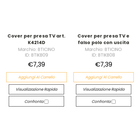
Cover per presa TV art.
Cover per presa TV e
K4214D
falso polo con uscita
Marchio: BTICINO
Marchio: BTICINO
ID: BTIKB09
ID: BTIKB08
€7,39
€7,39
Aggiungi Al Carrello
Aggiungi Al Carrello
Visualizzazione Rapida
Visualizzazione Rapida
Confronta
Confronta