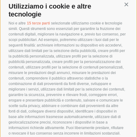
Utilizziamo i cookie e altre
Conti
COSTI DI SPEDIZIONE
tecnologie
TEMPI DI SPEDIZIONE
POLITICA DI RESO
Noi e altre
15 terze parti
selezionate utilizziamo cookie e tecnologie
simili. Questi strumenti sono essenziali per garantire la fruizione dei
contenuti digitali, migliorare la navigazione e, previo tuo consenso, per
scopi pubblicitari. Ad esempio, potremmo utilizzare i tuoi dati per le
POLICY
seguenti finalità: archiviare informazioni su dispositivo e/o accedervi,
utilizzare dati limitati per la selezione della pubblicità, creare profili per
PRIVACY POLICY
la pubblicità personalizzata, utilizzare profili per la selezione di
pubblicità personalizzata, creare profili per la personalizzazione dei
COOKIE POLICY
contenuti, utilizzare profili per la selezione di contenuti personalizzati,
PAGAMENTI SICURI
misurare le prestazioni degli annunci, misurare le prestazioni dei
contenuti, comprendere il pubblico attraverso statistiche o la
combinazione di dati provenienti da fonti diverse, sviluppare e
migliorare i servizi, utilizzare dati limitati per la selezione dei contenuti,
AZIENDA
garantire la sicurezza, prevenire e rilevare frodi, correggere errori,
erogare e presentare pubblicità e contenuto, salvare e comunicare le
CHI SIAMO
scelte sulla privacy, abbinare e combinare dati provenienti da altre
fonti di dati, collegare diversi dispositivi, identificare i dispositivi in
MARCHI TRATTATI
base alle informazioni trasmesse automaticamente, utilizzare dati di
CONDOMINI
geolocalizzazione precisi, riconoscere i dispositivi in base a
informazioni richieste attivamente. Puoi liberamente prestare, rifiutare
o revocare il tuo consenso senza incorrere in limitazioni sostanziali.